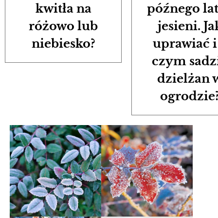
kwitła na
późnego lat
różowo lub
jesieni. Ja
niebiesko?
uprawiać i
czym sadz
dzielżan 
ogrodzie