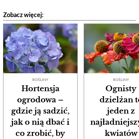
Zobacz więcej:
ROŚLINY
ROŚLINY
Hortensja
Ognisty
ogrodowa –
dzielżan t
gdzie ją sadzić,
jeden z
jak o nią dbać i
najładniejs
co zrobić, by
kwiatów