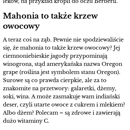
leków, na przykład kropli do oczu Berberil.
Mahonia to także krzew
owocowy
A teraz coś na ząb. Pewnie nie spodziewaliście
się, że mahonia to także krzew owocowy? Jej
ciemnoniebieskie jagody przypominają
winogrona, stąd amerykańska nazwa Oregon
grape (roślina jest symbolem stanu Oregon).
Surowe są co prawda cierpkie, ale za to
znakomite na przetwory: galaretki, dżemy,
soki, wina. A może zasmakuje wam indiański
deser, czyli utarte owoce z cukrem i mlekiem?
Albo dżem? Polecam – są zdrowe i zawierają
dużo witaminy C.