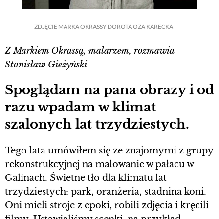
ZDJĘCIE MARKA OKRASSY DOROTA OZA KARECKA
Z Markiem Okrassą, malarzem, rozmawia
Stanisław Gieżyński
Spoglądam na pana obrazy i od
razu wpadam w klimat
szalonych lat trzydziestych.
Tego lata umówiłem się ze znajomymi z grupy
rekonstrukcyjnej na malowanie w pałacu w
Galinach. Świetne tło dla klimatu lat
trzydziestych: park, oranżeria, stadnina koni.
Oni mieli stroje z epoki, robili zdjęcia i kręcili
filmy. Ustawialiśmy scenki, na przykład