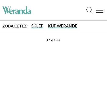
ZOBACZ TEŻ:
SKLEP
KUP WERANDĘ
REKLAMA
WYBIERZ TYP WYDANIA
WYDANIE DRUKOWANE
aktualny numer z dostawą do domu
E-WYDANIE PDF
przeglądaj bezpośrednio na Twoim komputerze lub urządzeniu
mobilnym