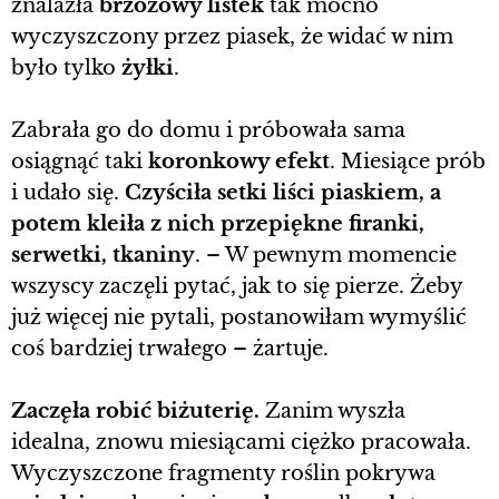
znalazła
brzozowy listek
tak mocno
wyczyszczony przez piasek, że widać w nim
było tylko
żyłki
.
Zabrała go do domu i próbowała sama
osiągnąć taki
koronkowy efekt
. Miesiące prób
i udało się.
Czyściła setki liści piaskiem, a
potem kleiła z nich przepiękne firanki,
serwetki, tkaniny
. – W pewnym momencie
wszyscy zaczęli pytać, jak to się pierze. Żeby
już więcej nie pytali, postanowiłam wymyślić
coś bardziej trwałego – żartuje.
Zaczęła robić biżuterię.
Zanim wyszła
idealna, znowu miesiącami ciężko pracowała.
Wyczyszczone fragmenty roślin pokrywa