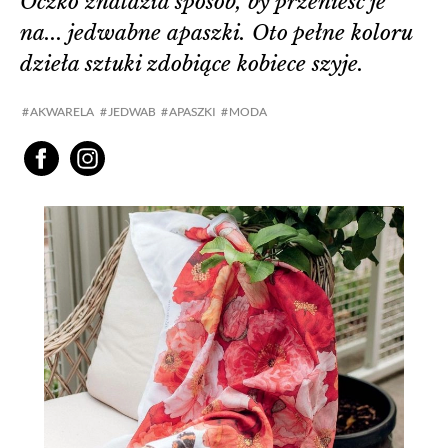
Oczko znalazła sposób, by przenieść je
na... jedwabne apaszki. Oto pełne koloru
dzieła sztuki zdobiące kobiece szyje.
AKWARELA
JEDWAB
APASZKI
MODA