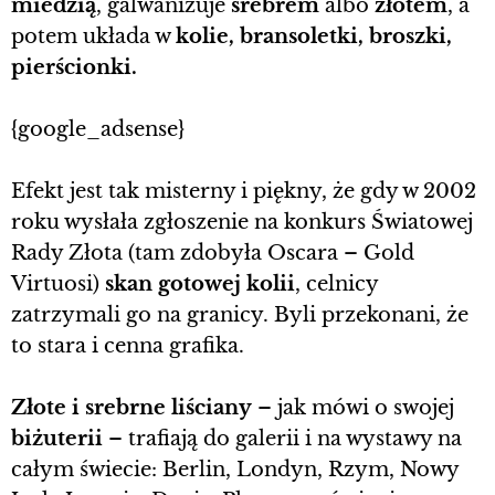
miedzią
, galwanizuje
srebrem
albo
złotem
, a
potem układa w
kolie, bransoletki, broszki,
pierścionki.
{google_adsense}
Efekt jest tak misterny i piękny, że gdy w 2002
roku wysłała zgłoszenie na konkurs Światowej
Rady Złota (tam zdobyła Oscara – Gold
Virtuosi)
skan gotowej kolii
, celnicy
zatrzymali go na granicy. Byli przekonani, że
to stara i cenna grafika.
Złote i srebrne liściany
– jak mówi o swojej
biżuterii
– trafiają do galerii i na wystawy na
całym świecie: Berlin, Londyn, Rzym, Nowy