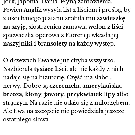
Jork, Japonia, Dania. Płyną zamówienia.
Pewien Anglik wysyła list z liściem i prośbą, by
z ukochanego platanu zrobiła mu
zawieszkę
na szyję
, siostrzenica zamawia
welon z liści
,
śpiewaczka operowa z Florencji wkłada jej
naszyjniki
i
bransolety
na każdy występ.
O drzewach Ewa wie już chyba wszystko.
Nazbierała
tysiące liści
, ale nie każdy z nich
nadaje się na biżuterię. Część ma słabe...
nerwy. Dobre są
czeremcha amerykańska,
brzoza, klony, jawory, przykwiatek lipy
albo
strączyn
. Na razie nie udało się z miłorzębem.
Ale Ewa na szczęście nie powiedziała jeszcze
ostatniego słowa.