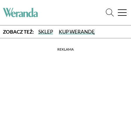
ZOBACZ TEŻ:
SKLEP
KUP WERANDĘ
REKLAMA
WYBIERZ TYP WYDANIA
WYDANIE DRUKOWANE
aktualny numer z dostawą do domu
E-WYDANIE PDF
przeglądaj bezpośrednio na Twoim komputerze lub urządzeniu
mobilnym