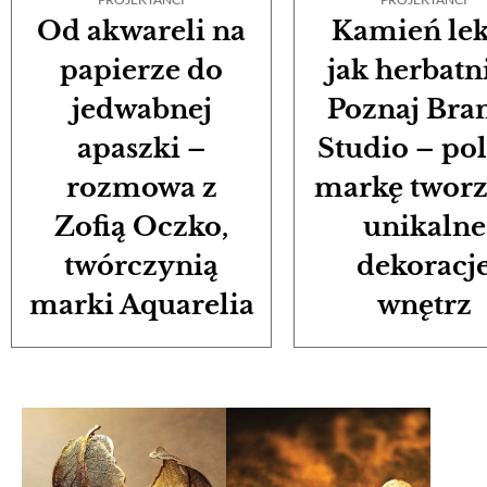
Od akwareli na
Kamień lek
papierze do
jak herbatn
jedwabnej
Poznaj Bra
apaszki –
Studio – po
rozmowa z
markę tworz
Zofią Oczko,
unikalne
twórczynią
dekoracj
marki Aquarelia
wnętrz