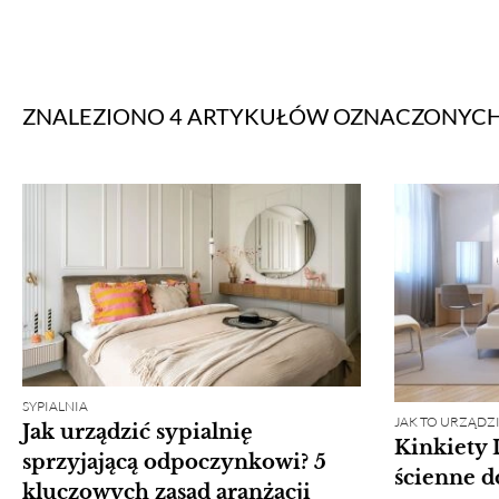
ZNALEZIONO 4 ARTYKUŁÓW
OZNACZONYC
SYPIALNIA
JAK TO URZĄDZI
Jak urządzić sypialnię
Kinkiety 
sprzyjającą odpoczynkowi? 5
ścienne 
kluczowych zasad aranżacji