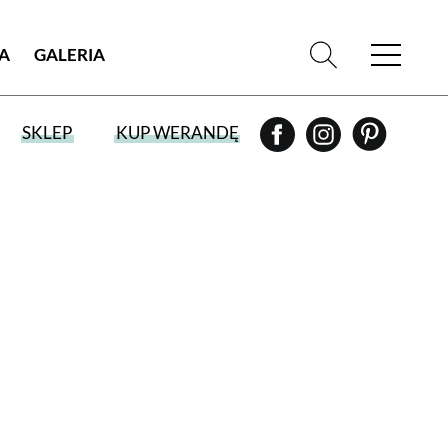
IA
GALERIA
SKLEP
KUP WERANDĘ
WYBIERZ TYP WYDANIA
WYDANIE DRUKOWANE
aktualny numer z dostawą do domu
E-WYDANIE PDF
przeglądaj bezpośrednio na Twoim
komputerze lub urządzeniu mobilnym