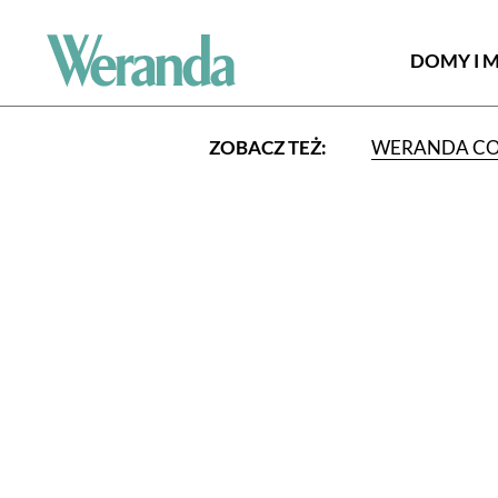
DOMY I 
ZOBACZ TEŻ:
WERANDA C