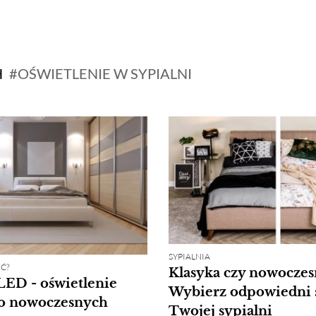
H
OŚWIETLENIE W SYPIALNI
SYPIALNIA
Ć?
Klasyka czy nowoczes
LED - oświetlenie
Wybierz odpowiedni s
do nowoczesnych
Twojej sypialni