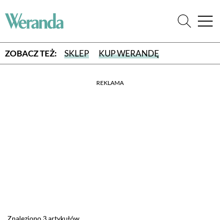
ZOBACZ TEŻ:
SKLEP
KUP WERANDĘ
REKLAMA
WYBIERZ TYP WYDANIA
WYDANIE DRUKOWANE
aktualny numer z dostawą do domu
E-WYDANIE PDF
przeglądaj bezpośrednio na Twoim komputerze lub urządzeniu
mobilnym
Znaleziono 3 artykułów