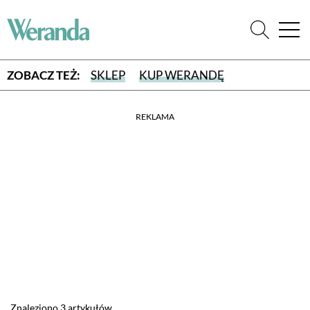
ZOBACZ TEŻ:
SKLEP
KUP WERANDĘ
REKLAMA
WYBIERZ TYP WYDANIA
WYDANIE DRUKOWANE
aktualny numer z dostawą do domu
E-WYDANIE PDF
przeglądaj bezpośrednio na Twoim komputerze lub urządzeniu
mobilnym
Znaleziono 3 artykułów