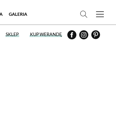
IA
GALERIA
SKLEP
KUP WERANDĘ
WYBIERZ TYP WYDANIA
WYDANIE DRUKOWANE
aktualny numer z dostawą do domu
E-WYDANIE PDF
przeglądaj bezpośrednio na Twoim
komputerze lub urządzeniu mobilnym