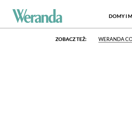
DOMY I 
ZOBACZ TEŻ:
WERANDA C