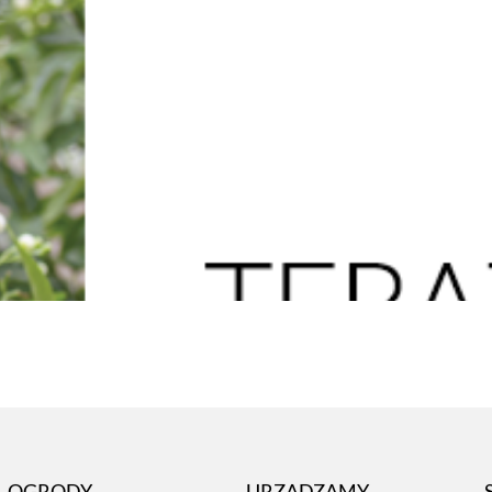
OGRODY
URZĄDZAMY