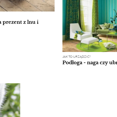
 prezent z lnu i
JAK TO URZĄDZIĆ?
Podłoga - naga czy ub