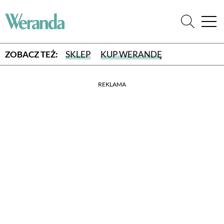
ZOBACZ TEŻ:
SKLEP
KUP WERANDĘ
REKLAMA
WYBIERZ TYP WYDANIA
WYDANIE DRUKOWANE
aktualny numer z dostawą do domu
E-WYDANIE PDF
przeglądaj bezpośrednio na Twoim komputerze lub urządzeniu
mobilnym