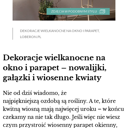
ZDJĘCIA W PODOBNYM STYLU
DEKORACJE WIELKANOCNE NA OKNO I PARAPET,
LOBERON.PL
Dekoracje wielkanocne na
okno i parapet – nowalijki,
gałązki i wiosenne kwiaty
Nie od dziś wiadomo, że
najpiękniejszą ozdobą są rośliny. A te, które
kwitną wiosną mają najwięcej uroku – w końcu
czekamy na nie tak długo. Jeśli więc nie wiesz
czym przystroić wiosenny parapet okienny,