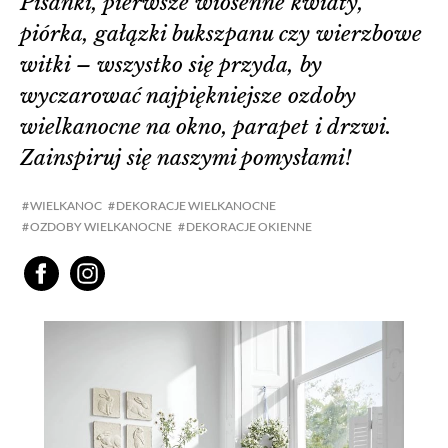
Pisanki, pierwsze wiosenne kwiaty,
piórka, gałązki bukszpanu czy wierzbowe
witki – wszystko się przyda, by
wyczarować najpiękniejsze ozdoby
wielkanocne na okno, parapet i drzwi.
Zainspiruj się naszymi pomysłami!
WIELKANOC
DEKORACJE WIELKANOCNE
OZDOBY WIELKANOCNE
DEKORACJE OKIENNE