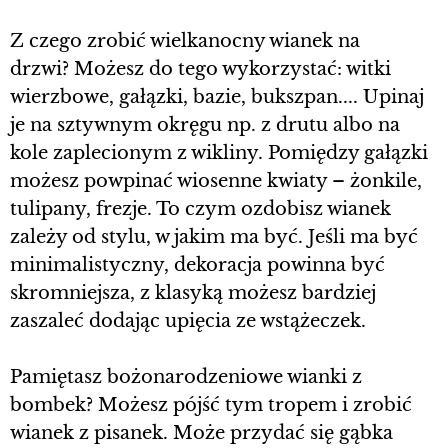
Z czego zrobić wielkanocny wianek na
drzwi? Możesz do tego wykorzystać: witki
wierzbowe, gałązki, bazie, bukszpan.... Upinaj
je na sztywnym okręgu np. z drutu albo na
kole zaplecionym z wikliny. Pomiędzy gałązki
możesz powpinać wiosenne kwiaty – żonkile,
tulipany, frezje. To czym ozdobisz wianek
zależy od stylu, w jakim ma być. Jeśli ma być
minimalistyczny, dekoracja powinna być
skromniejsza, z klasyką możesz bardziej
zaszaleć dodając upięcia ze wstążeczek.
Pamiętasz bożonarodzeniowe wianki z
bombek? Możesz pójść tym tropem i zrobić
wianek z pisanek. Może przydać się gąbka