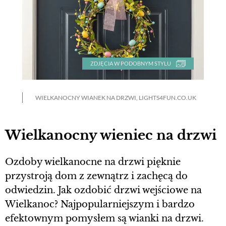
ZDJĘCIA W PODOBNYM STYLU
WIELKANOCNY WIANEK NA DRZWI, LIGHTS4FUN.CO.UK
Wielkanocny wieniec na drzwi
Ozdoby wielkanocne na drzwi pięknie
przystroją dom z zewnątrz i zachęcą do
odwiedzin. Jak ozdobić drzwi wejściowe na
Wielkanoc? Najpopularniejszym i bardzo
efektownym pomysłem są wianki na drzwi.