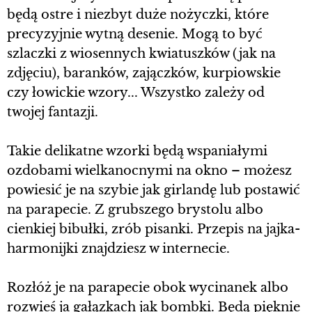
będą ostre i niezbyt duże nożyczki, które
precyzyjnie wytną desenie. Mogą to być
szlaczki z wiosennych kwiatuszków (jak na
zdjęciu), baranków, zajączków, kurpiowskie
czy łowickie wzory... Wszystko zależy od
twojej fantazji.
Takie delikatne wzorki będą wspaniałymi
ozdobami wielkanocnymi na okno – możesz
powiesić je na szybie jak girlandę lub postawić
na parapecie. Z grubszego brystolu albo
cienkiej bibułki, zrób pisanki. Przepis na jajka-
harmonijki znajdziesz w internecie.
Rozłóż je na parapecie obok wycinanek albo
rozwieś ja gałązkach jak bombki. Będą pięknie