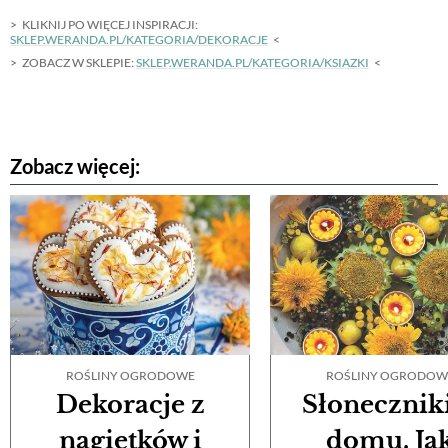
KLIKNIJ PO WIĘCEJ INSPIRACJI:
SKLEP.WERANDA.PL/KATEGORIA/DEKORACJE
ZOBACZ W SKLEPIE:
SKLEP.WERANDA.PL/KATEGORIA/KSIAZKI
Zobacz więcej:
ROŚLINY OGRODOWE
ROŚLINY OGRODOW
Dekoracje z
Słonecznik
nagietków i
domu. Ja