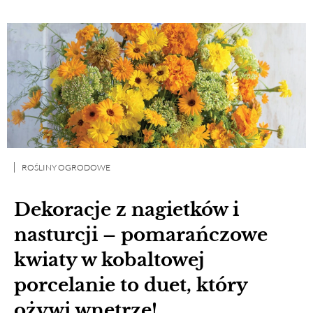
ROŚLINY OGRODOWE
Dekoracje z nagietków i
nasturcji – pomarańczowe
kwiaty w kobaltowej
porcelanie to duet, który
ożywi wnętrze!