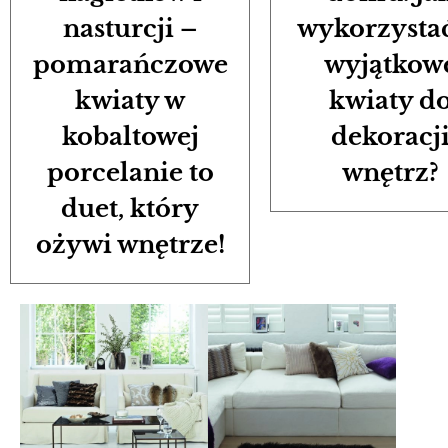
nasturcji –
wykorzystać
pomarańczowe
wyjątkow
kwiaty w
kwiaty d
kobaltowej
dekoracj
porcelanie to
wnętrz?
duet, który
ożywi wnętrze!