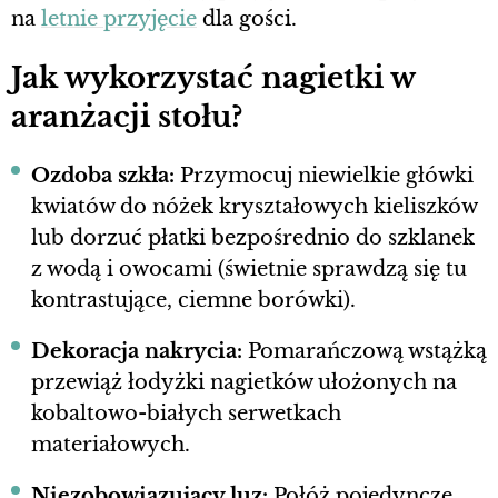
na
letnie przyjęcie
dla gości.
Jak wykorzystać nagietki w
aranżacji stołu?
Ozdoba szkła:
Przymocuj niewielkie główki
kwiatów do nóżek kryształowych kieliszków
lub dorzuć płatki bezpośrednio do szklanek
z wodą i owocami (świetnie sprawdzą się tu
kontrastujące, ciemne borówki).
Dekoracja nakrycia:
Pomarańczową wstążką
przewiąż łodyżki nagietków ułożonych na
kobaltowo-białych serwetkach
materiałowych.
Niezobowiązujący luz:
Połóż pojedyncze