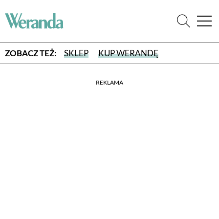
ZOBACZ TEŻ:
SKLEP
KUP WERANDĘ
REKLAMA
WYBIERZ TYP WYDANIA
WYDANIE DRUKOWANE
aktualny numer z dostawą do domu
E-WYDANIE PDF
przeglądaj bezpośrednio na Twoim komputerze lub urządzeniu
mobilnym