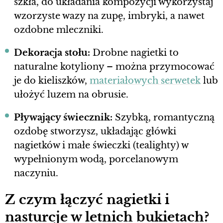
szkła, do układania kompozycji wykorzystaj
wzorzyste wazy na zupę, imbryki, a nawet
ozdobne mleczniki.
Dekoracja stołu:
Drobne nagietki to
naturalne kotyliony – można przymocować
je do kieliszków,
materiałowych serwetek
lub
ułożyć luzem na obrusie.
Pływający świecznik:
Szybką, romantyczną
ozdobę stworzysz, układając główki
nagietków i małe świeczki (tealighty) w
wypełnionym wodą, porcelanowym
naczyniu.
Z czym łączyć nagietki i
nasturcje w letnich bukietach?