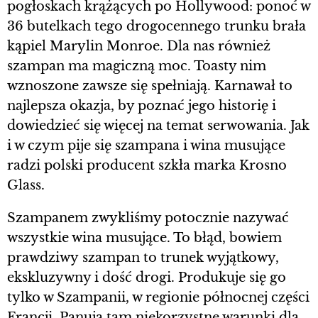
pogłoskach krążących po Hollywood: ponoć w
36 butelkach tego drogocennego trunku brała
kąpiel Marylin Monroe. Dla nas również
szampan ma magiczną moc. Toasty nim
wznoszone zawsze się spełniają. Karnawał to
najlepsza okazja, by poznać jego historię i
dowiedzieć się więcej na temat serwowania. Jak
i w czym pije się szampana i wina musujące
radzi polski producent szkła marka Krosno
Glass.
Szampanem zwykliśmy potocznie nazywać
wszystkie wina musujące. To błąd, bowiem
prawdziwy szampan to trunek wyjątkowy,
ekskluzywny i dość drogi. Produkuje się go
tylko w Szampanii, w regionie północnej części
Francji. Panują tam niekorzystne warunki dla