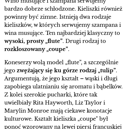
Wino musujące i szampana serwujemy
bardzo dobrze schłodzone. Kieliszki również
powinny być zimne. Istnieją dwa rodzaje
kieliszków, w których serwujemy szampana i
wina musujące. Ten najbardziej klasyczny to
wysoki, prosty „flute”
. Drugi rodzaj to
rozkloszowany „coupe”
.
Koneserzy wolą model „flute”, a szczególnie
jego
zwężający się ku górze rodzaj „tulip”
.
Argumentują, że jego kształt – wąski i długi
zapobiega ulatnianiu się aromatu i bąbelków.
Z kolei szerokie pucharki, które tak
uwielbiały Rita Hayworth, Liz Taylor i
Marylin Monroe mają ciekawe konotacje
kulturowe. Kształt kieliszka „coupe" był
ponoć wzorowany na lewej piersi francuskiej