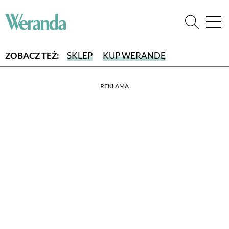
ZOBACZ TEŻ:
SKLEP
KUP WERANDĘ
REKLAMA
WYBIERZ TYP WYDANIA
WYDANIE DRUKOWANE
aktualny numer z dostawą do domu
E-WYDANIE PDF
przeglądaj bezpośrednio na Twoim komputerze lub urządzeniu
mobilnym