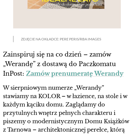
ZDJĘCIE NA OKŁADCE: PERE PERIS/RBA IMAGES
Zainspiruj się na co dzień – zamów
„Werandę” z dostawą do Paczkomatu
InPost:
Zamów prenumeratę Werandy
W sierpniowym numerze „Werandy”
stawiamy na KOLOR – w łazience, na stole i w
każdym kąciku domu. Zaglądamy do
przytulnych wnętrz pełnych charakteru i
piszemy o modernistycznym Domu Książków
z Tarnowa – architektonicznej perełce, którą