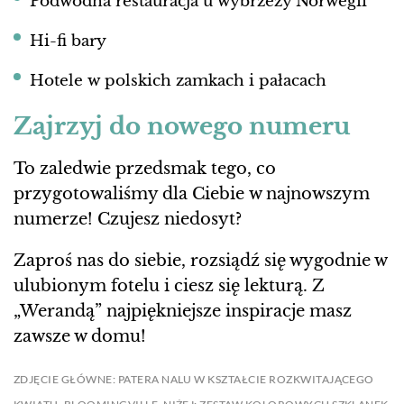
Podwodna restauracja u wybrzeży Norwegii
Hi-fi bary
Hotele w polskich zamkach i pałacach
Zajrzyj do nowego numeru
To zaledwie przedsmak tego, co
przygotowaliśmy dla Ciebie w najnowszym
numerze! Czujesz niedosyt?
Zaproś nas do siebie, rozsiądź się wygodnie w
ulubionym fotelu i ciesz się lekturą. Z
„Werandą” najpiękniejsze inspiracje masz
zawsze w domu!
ZDJĘCIE GŁÓWNE: PATERA NALU W KSZTAŁCIE ROZKWITAJĄCEGO