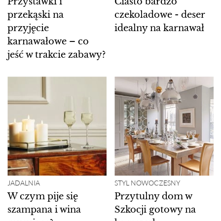
Przystawki i
Ciasto bardzo
przekąski na
czekoladowe - deser
przyjęcie
idealny na karnawał
karnawałowe – co
jeść w trakcie zabawy?
JADALNIA
STYL NOWOCZESNY
W czym pije się
Przytulny dom w
szampana i wina
Szkocji gotowy na