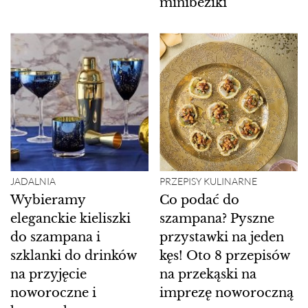
minibeziki
JADALNIA
PRZEPISY KULINARNE
Wybieramy
Co podać do
eleganckie kieliszki
szampana? Pyszne
do szampana i
przystawki na jeden
szklanki do drinków
kęs! Oto 8 przepisów
na przyjęcie
na przekąski na
noworoczne i
imprezę noworoczną