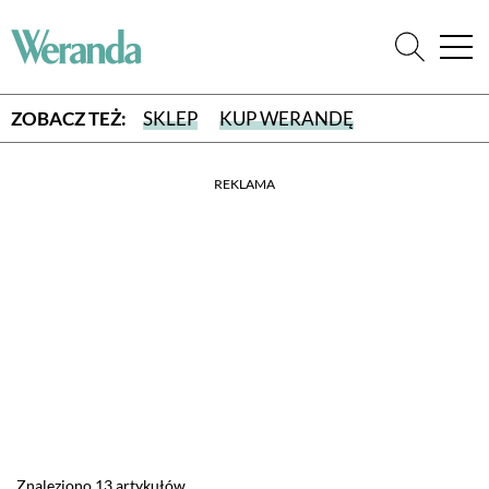
ZOBACZ TEŻ:
SKLEP
KUP WERANDĘ
REKLAMA
WYBIERZ TYP WYDANIA
WYDANIE DRUKOWANE
aktualny numer z dostawą do domu
E-WYDANIE PDF
przeglądaj bezpośrednio na Twoim komputerze lub urządzeniu
mobilnym
Znaleziono 13 artykułów