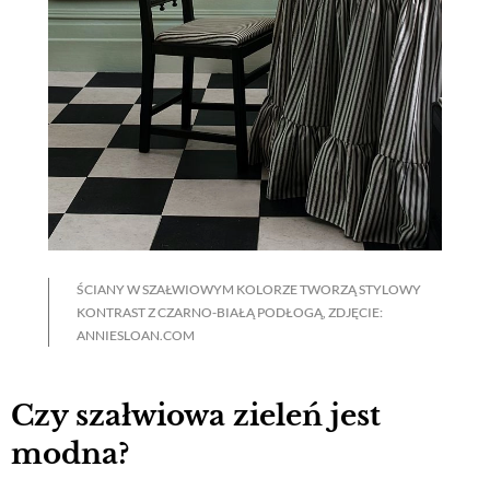
ŚCIANY W SZAŁWIOWYM KOLORZE TWORZĄ STYLOWY
KONTRAST Z CZARNO-BIAŁĄ PODŁOGĄ, ZDJĘCIE:
ANNIESLOAN.COM
Czy szałwiowa zieleń jest
modna?