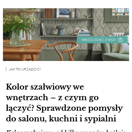
WIĘCEJ ZDJĘĆ Z SESJI
JAK TO URZĄDZIĆ?
Kolor szałwiowy we
wnętrzach – z czym go
łączyć? Sprawdzone pomysły
do salonu, kuchni i sypialni