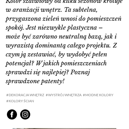
Kolor szałwiowy od kilku sezonów króluje
w aranżacji wnętrz. Ta subtelna,
przygaszona zieleń wnosi do pomieszczeń
spokój. Jest niezwykle plastyczna –
może być zarówno neutralną bazą, jak i
wyrazistą dominantą całego projektu. Z
czym ją zestawiać, by wydobyć pełen
potencjał? W jakich pomieszczeniach
sprawdzi się najlepiej? Poznaj
sprawdzone patenty!
DEKORACJA WNĘTRZ
WYSTRÓJ WNĘTRZA
MODNE KOLORY
KOLORY ŚCIAN