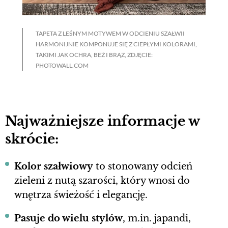
TAPETA Z LEŚNYM MOTYWEM W ODCIENIU SZAŁWII
HARMONIJNIE KOMPONUJE SIĘ Z CIEPŁYMI KOLORAMI,
TAKIMI JAK OCHRA, BEŻ I BRĄZ, ZDJĘCIE:
PHOTOWALL.COM
Najważniejsze informacje w
skrócie:
Kolor szałwiowy
to stonowany odcień
zieleni z nutą szarości, który wnosi do
wnętrza świeżość i elegancję.
Pasuje do wielu stylów
, m.in. japandi,