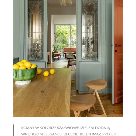
ŚCIANY W KOLORZE SZAŁWIOWEJ ZIELENI DODAJĄ
WNĘTRZOM ELEGANCJI, ZDJĘCIE: BELEN IMAZ, PROJEKT