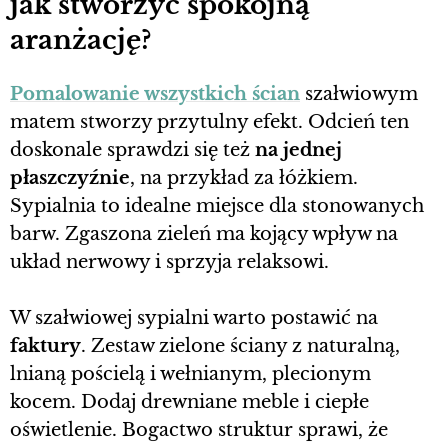
jak stworzyć spokojną
aranżację?
Pomalowanie wszystkich ścian
szałwiowym
matem stworzy przytulny efekt. Odcień ten
doskonale sprawdzi się też
na jednej
płaszczyźnie
, na przykład za łóżkiem.
Sypialnia to idealne miejsce dla stonowanych
barw. Zgaszona zieleń ma kojący wpływ na
układ nerwowy i sprzyja relaksowi.
W szałwiowej sypialni warto postawić na
faktury
. Zestaw zielone ściany z naturalną,
lnianą pościelą i wełnianym, plecionym
kocem. Dodaj drewniane meble i ciepłe
oświetlenie. Bogactwo struktur sprawi, że