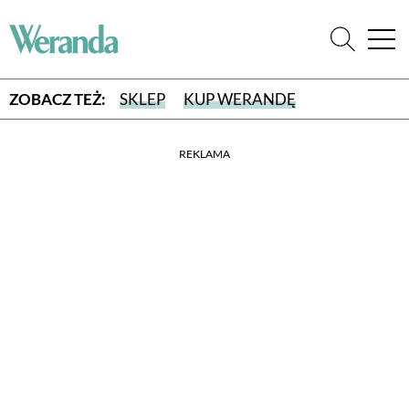
ZOBACZ TEŻ:
SKLEP
KUP WERANDĘ
REKLAMA
WYBIERZ TYP WYDANIA
WYDANIE DRUKOWANE
aktualny numer z dostawą do domu
E-WYDANIE PDF
przeglądaj bezpośrednio na Twoim komputerze lub urządzeniu
mobilnym