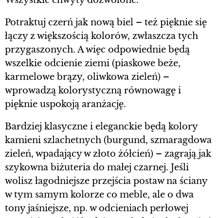
Wszystkie chwyty dozwolone.
Potraktuj czerń jak nową biel – też pięknie się
łączy z większością kolorów, zwłaszcza tych
przygaszonych. A więc odpowiednie będą
wszelkie odcienie ziemi (piaskowe beże,
karmelowe brązy, oliwkowa zieleń) –
wprowadzą kolorystyczną równowagę i
pięknie uspokoją aranżację.
Bardziej klasyczne i eleganckie będą kolory
kamieni szlachetnych (burgund, szmaragdowa
zieleń, wpadający w złoto żółcień) – zagrają jak
szykowna biżuteria do małej czarnej. Jeśli
wolisz łagodniejsze przejścia postaw na ściany
w tym samym kolorze co meble, ale o dwa
tony jaśniejsze, np. w odcieniach perłowej