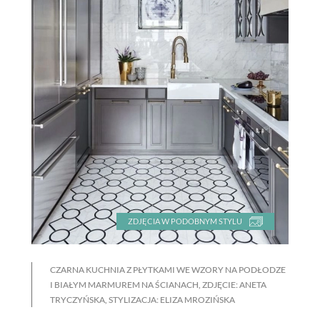
ZDJĘCIA W PODOBNYM STYLU
CZARNA KUCHNIA Z PŁYTKAMI WE WZORY NA PODŁODZE
I BIAŁYM MARMUREM NA ŚCIANACH, ZDJĘCIE: ANETA
TRYCZYŃSKA, STYLIZACJA: ELIZA MROZIŃSKA