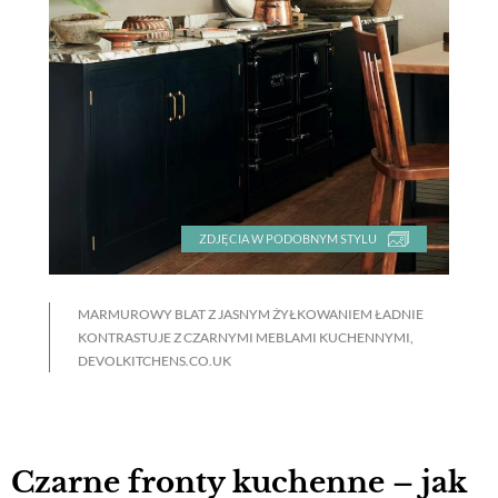
ZDJĘCIA W PODOBNYM STYLU
MARMUROWY BLAT Z JASNYM ŻYŁKOWANIEM ŁADNIE
KONTRASTUJE Z CZARNYMI MEBLAMI KUCHENNYMI,
DEVOLKITCHENS.CO.UK
Czarne fronty kuchenne – jak