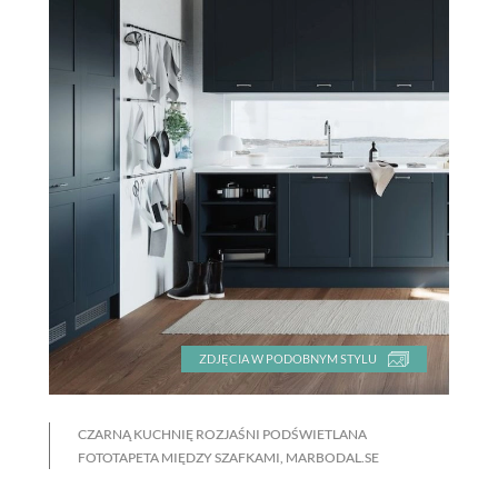
ZDJĘCIA W PODOBNYM STYLU
CZARNĄ KUCHNIĘ ROZJAŚNI PODŚWIETLANA
FOTOTAPETA MIĘDZY SZAFKAMI, MARBODAL.SE