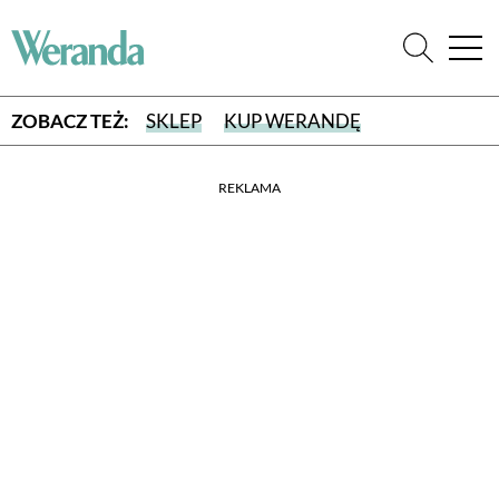
ZOBACZ TEŻ:
SKLEP
KUP WERANDĘ
REKLAMA
WYBIERZ TYP WYDANIA
WYDANIE DRUKOWANE
aktualny numer z dostawą do domu
E-WYDANIE PDF
przeglądaj bezpośrednio na Twoim komputerze lub urządzeniu
mobilnym