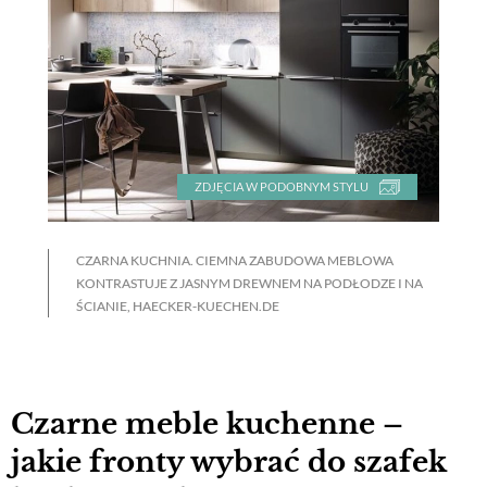
ZDJĘCIA W PODOBNYM STYLU
CZARNA KUCHNIA. CIEMNA ZABUDOWA MEBLOWA
KONTRASTUJE Z JASNYM DREWNEM NA PODŁODZE I NA
ŚCIANIE, HAECKER-KUECHEN.DE
Czarne meble kuchenne –
jakie fronty wybrać do szafek