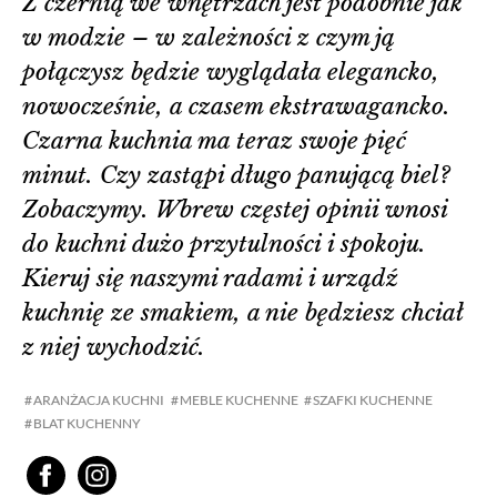
Z czernią we wnętrzach jest podobnie jak
w modzie – w zależności z czym ją
połączysz będzie wyglądała elegancko,
nowocześnie, a czasem ekstrawagancko.
Czarna kuchnia ma teraz swoje pięć
minut. Czy zastąpi długo panującą biel?
Zobaczymy. Wbrew częstej opinii wnosi
do kuchni dużo przytulności i spokoju.
Kieruj się naszymi radami i urządź
kuchnię ze smakiem, a nie będziesz chciał
z niej wychodzić.
ARANŻACJA KUCHNI
MEBLE KUCHENNE
SZAFKI KUCHENNE
BLAT KUCHENNY