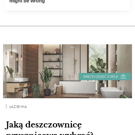
WIĘCEJ ZDJĘĆ Z SESJI
ŁAZIENKA
Jaką deszczownicę