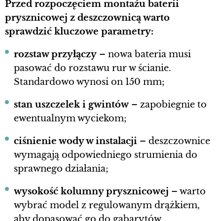
Przed rozpoczęciem montażu baterii
prysznicowej z deszczownicą warto
sprawdzić kluczowe parametry:
rozstaw przyłączy
– nowa bateria musi
pasować do rozstawu rur w ścianie.
Standardowo wynosi on 150 mm;
stan uszczelek i gwintów
– zapobiegnie to
ewentualnym wyciekom;
ciśnienie wody w instalacji
– deszczownice
wymagają odpowiedniego strumienia do
sprawnego działania;
wysokość kolumny prysznicowej
– warto
wybrać model z regulowanym drążkiem,
aby dopasować go do gabarytów