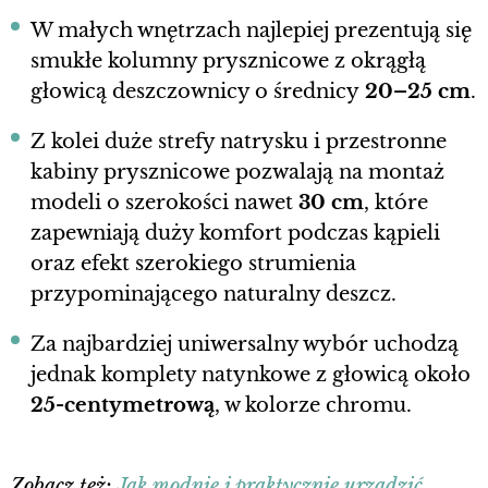
W małych wnętrzach najlepiej prezentują się
smukłe kolumny prysznicowe z okrągłą
głowicą deszczownicy o średnicy
20–25 cm
.
Z kolei duże strefy natrysku i przestronne
kabiny prysznicowe pozwalają na montaż
modeli o szerokości nawet
30 cm
, które
zapewniają duży komfort podczas kąpieli
oraz efekt szerokiego strumienia
przypominającego naturalny deszcz.
Za najbardziej uniwersalny wybór uchodzą
jednak komplety natynkowe z głowicą około
25-centymetrową
, w kolorze chromu.
Zobacz też:
Jak modnie i praktycznie urządzić