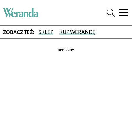
ZOBACZ TEŻ:
SKLEP
KUP WERANDĘ
REKLAMA
WYBIERZ TYP WYDANIA
WYDANIE DRUKOWANE
aktualny numer z dostawą do domu
E-WYDANIE PDF
przeglądaj bezpośrednio na Twoim komputerze lub urządzeniu
mobilnym