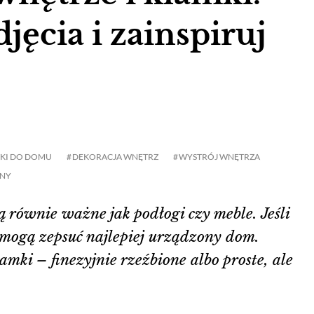
jęcia i zainspiruj
KI DO DOMU
DEKORACJA WNĘTRZ
WYSTRÓJ WNĘTRZA
ANY
równie ważne jak podłogi czy meble. Jeśli
 mogą zepsuć najlepiej urządzony dom.
mki – finezyjnie rzeźbione albo proste, ale