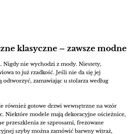
zne klasyczne – zawsze modne
. Nigdy nie wychodzi z mody. Niestety,
owa to już rzadkość. Jeśli nie da się jej
ą odtworzyć, zamawiając u stolarza według
uje również gotowe drzwi wewnętrzne na wzór
c. Niektóre modele mają dekoracyjne ościeżnice,
ne przeszklenia ze szprosami, frezowane
ycyjnej szyby można zamówić barwny witraż,