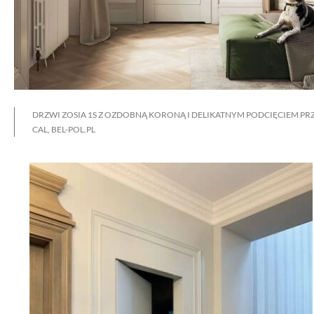
DRZWI ZOSIA 1S Z OZDOBNĄ KORONĄ I DELIKATNYM PODCIĘCIEM PR
CAL, BEL-POL.PL