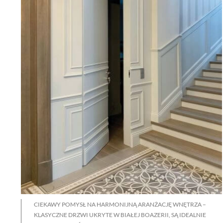
CIEKAWY POMYSŁ NA HARMONIJNĄ ARANŻACJĘ WNĘTRZA –
KLASYCZNE DRZWI UKRYTE W BIAŁEJ BOAZERII, SĄ IDEALNIE