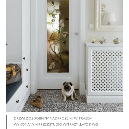
DRZWI Z OZDOBNYM NADPROŻEM I WITRAŻEM
WYKONANYM PRZEZ STUDIO WITRAŻY „LATOS” WG