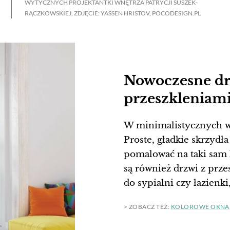
WYTYCZNYCH PROJEKTANTKI WNĘTRZA PATRYCJI SUSZEK-
RĄCZKOWSKIEJ, ZDJĘCIE: YASSEN HRISTOV, POCODESIGN.PL
Nowoczesne dr
przeszkleniam
W minimalistycznych wn
Proste, gładkie skrzydł
pomalować na taki sam
są również drzwi z prz
do sypialni czy łazienk
> ZOBACZ TEŻ:
KOLOROWE OKNA, 