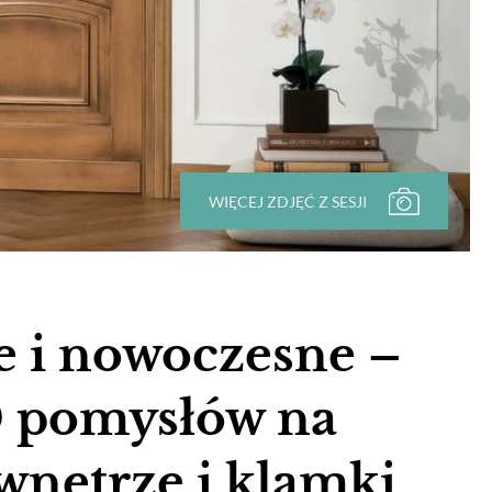
WIĘCEJ ZDJĘĆ Z SESJI
e i nowoczesne –
 pomysłów na
wnętrze i klamki.