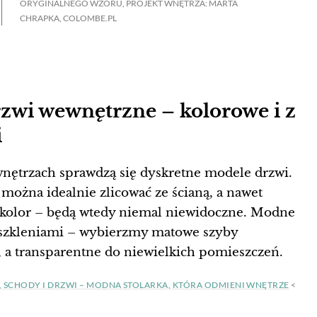
ORYGINALNEGO WZORU, PROJEKT WNĘTRZA: MARTA
CHRAPKA, COLOMBE.PL
zwi wewnętrzne – kolorowe i z
i
ętrzach sprawdzą się dyskretne modele drzwi.
a można idealnie zlicować ze ścianą, a nawet
 kolor – będą wtedy niemal niewidoczne. Modne
eszkleniami – wybierzmy matowe szyby
i, a transparentne do niewielkich pomieszczeń.
SCHODY I DRZWI – MODNA STOLARKA, KTÓRA ODMIENI WNĘTRZE
<