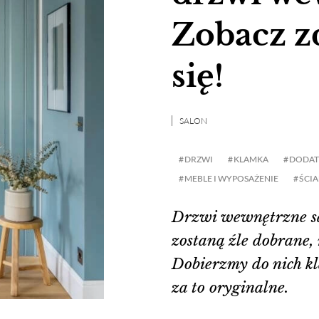
Zobacz zd
się!
SALON
DRZWI
KLAMKA
DODAT
MEBLE I WYPOSAŻENIE
ŚCI
Drzwi wewnętrzne są 
zostaną źle dobrane,
Dobierzmy do nich kla
za to oryginalne.