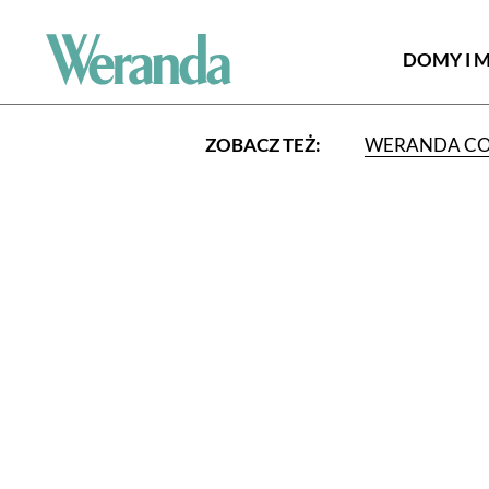
DOMY I 
ZOBACZ TEŻ:
WERANDA C