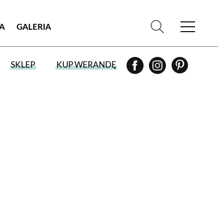
IA
GALERIA
SKLEP
KUP WERANDĘ
WYBIERZ TYP WYDANIA
WYDANIE DRUKOWANE
aktualny numer z dostawą do domu
E-WYDANIE PDF
przeglądaj bezpośrednio na Twoim
komputerze lub urządzeniu mobilnym