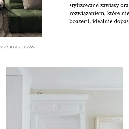
stylizowane zawiasy or
rozwiązaniem, które nie
boazerii, idealnie dopa
ZY PODŁODZE, DRZWI