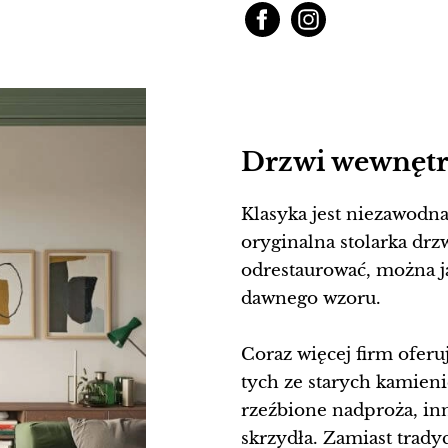
Drzwi wewnętr
Klasyka jest niezawodna
oryginalna stolarka drzwi
odrestaurować, można j
dawnego wzoru.
Coraz więcej firm ofer
tych ze starych kamieni
rzeźbione nadproża, in
skrzydła. Zamiast trad