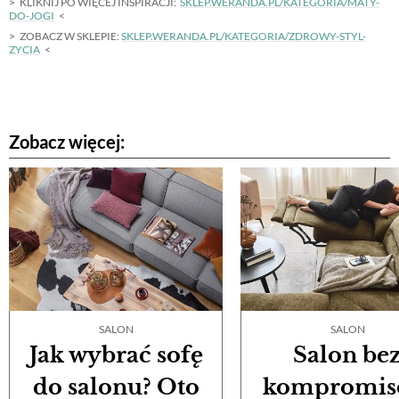
KLIKNIJ PO WIĘCEJ INSPIRACJI:
SKLEP.WERANDA.PL/KATEGORIA/MATY-
DO-JOGI
ZOBACZ W SKLEPIE:
SKLEP.WERANDA.PL/KATEGORIA/ZDROWY-STYL-
ZYCIA
Zobacz więcej:
SALON
SALON
Jak wybrać sofę
Salon be
do salonu? Oto
kompromis