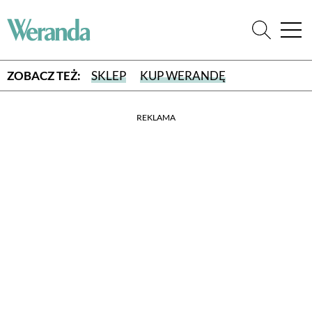
ZOBACZ TEŻ:
SKLEP
KUP WERANDĘ
REKLAMA
WYBIERZ TYP WYDANIA
WYDANIE DRUKOWANE
aktualny numer z dostawą do domu
E-WYDANIE PDF
przeglądaj bezpośrednio na Twoim komputerze lub urządzeniu
mobilnym