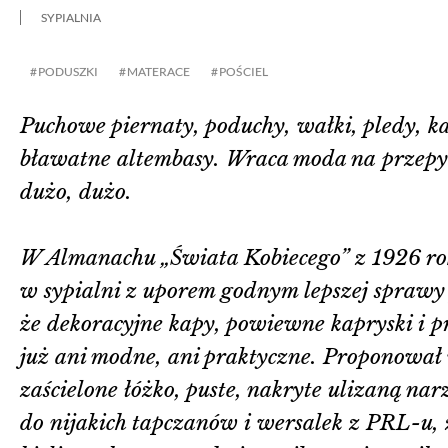
SYPIALNIA
PODUSZKI
MATERACE
POŚCIEL
Puchowe piernaty, poduchy, wałki, pledy, ka
bławatne altembasy. Wraca moda na przepyc
dużo, dużo.
W Almanachu „Świata Kobiecego” z 1926 ro
w sypialni z uporem godnym lepszej sprawy
że dekoracyjne kapy, powiewne kapryski i pr
już ani modne, ani praktyczne. Proponował
zaścielone łóżko, puste, nakryte ulizaną narz
do nijakich tapczanów i wersalek z PRL-u,