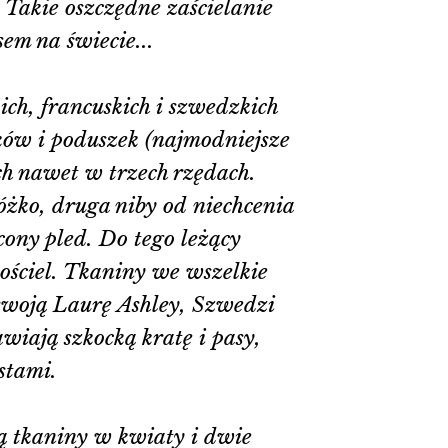
. Takie oszczędne zaścielanie
sem na świecie...
kich, francuskich i szwedzkich
łków i poduszek (najmodniejsze
ch nawet w trzech rzędach.
óżko, druga niby od niechcenia
cony pled. Do tego leżący
ościel. Tkaniny we wszelkie
 swoją Laurę Ashley, Szwedzi
wiają szkocką kratę i pasy,
stami.
lą tkaniny w kwiaty i dwie