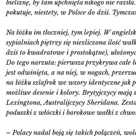
bieliznę, by tam upchnięta nikogo nie raziła
pokutuje, niestety, w Polsce do dziś. Tymcza
Na łóżku im tłoczniej, tym lepiej. W angiels
sypialniach piętrzy się niezliczona ilość wa
dziś to kwadratowe i prostokątne), ułożony
Do tego narzuta: pierwsza przykrywa całe ł
jest odwinięta, a na niej, w nogach, przerzu
na łóżku szlafrok we wzory identyczne jak p
możliwe desenie i kolory. Brytyjczycy mają
Lexingtona, Australijczycy Sheridana. Zesta
poduszki z włóczki i barokowe wałki z chwo
– Polacy nadal boją się takich połączeń, wo