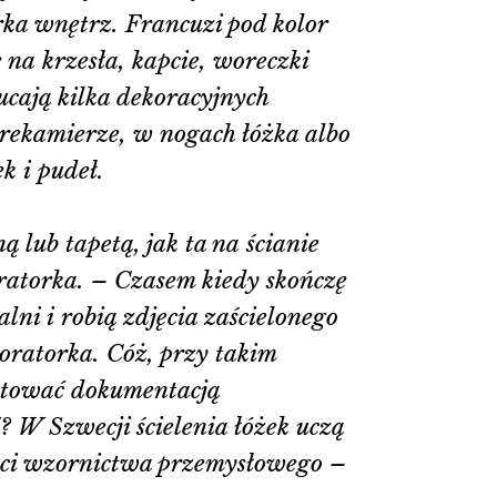
ka wnętrz. Francuzi pod kolor
 na krzesła, kapcie, woreczki
ucają kilka dekoracyjnych
rekamierze, w nogach łóżka albo
k i pudeł.
ą lub tapetą, jak ta na ścianie
atorka. – Czasem kiedy skończę
lni i robią zdjęcia zaścielonego
oratorka. Cóż, przy takim
ratować dokumentacją
? W Szwecji ścielenia łóżek uczą
enci wzornictwa przemysłowego –