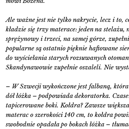
mówi Bożena.
Ale ważne jest nie tylko nakrycie, lecz i to
kładzie się trzy materace: jeden na stelażu,
sprężynowy i trzeci, na samej górze, zupełn
popularne są ostatnio pięknie haftowane sie
do wyściełania starych rozsuwanych otoman,
Skandynawowie zupełnie oszaleli. Nie wysta
– W Szwecji wykończone jest falbaną, któr
dół łóżka – podpowiada dekoratorka. Czase
tapicerowane boki. Kołdra? Zawsze większa
materac o szerokości 140 cm, to kołdra pow
swobodnie opadała po bokach łóżka – tłuma