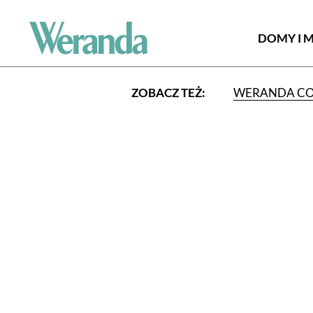
DOMY I 
ZOBACZ TEŻ:
WERANDA C