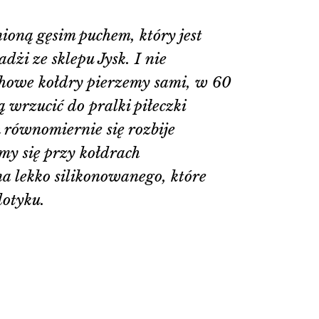
oną gęsim puchem, który jest
żi ze sklepu Jysk. I nie
uchowe kołdry pierzemy sami, w 60
 wrzucić do pralki piłeczki
h równomiernie się rozbije
amy się przy kołdrach
na lekko silikonowanego, które
dotyku.