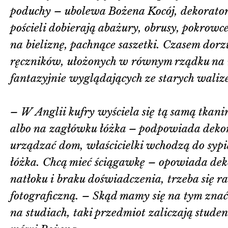
poduchy – ubolewa Bożena Kocój, dekorator
pościeli dobierają abażury, obrusy, pokrowce
na bieliznę, pachnące saszetki. Czasem dorz
ręczników, ułożonych w równym rządku na 
fantazyjnie wyglądających ze starych walize
– W Anglii kufry wyściela się tą samą tkanin
albo na zagłówku łóżka – podpowiada dekor
urządzać dom, właścicielki wchodzą do sypia
łóżka. Chcą mieć ściągawkę – opowiada dek
natłoku i braku doświadczenia, trzeba się 
fotograficzną. – Skąd mamy się na tym znać
na studiach, taki przedmiot zaliczają stud