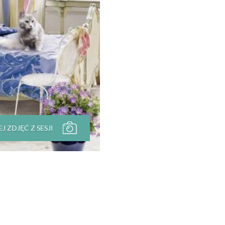
J ZDJĘĆ Z SESJI