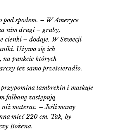
, co pod spodem. – W Ameryce
 na nim drugi – gruby,
ie cienki – dodaje. W Szwecji
nniki. Używa się ich
 na punkcie których
rczy też samo prześcieradło.
a przypomina lambrekin i maskuje
m falbanę zastępują
 niż materac. – Jeśli mamy
inna mieć 220 cm. Tak, by
czy Bożena.