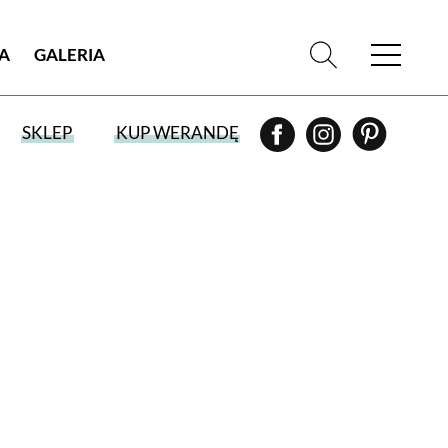
IA
GALERIA
SKLEP
KUP WERANDĘ
WYBIERZ TYP WYDANIA
WYDANIE DRUKOWANE
aktualny numer z dostawą do domu
E-WYDANIE PDF
przeglądaj bezpośrednio na Twoim
komputerze lub urządzeniu mobilnym