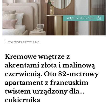
WIĘCEJ ZDJĘĆ Z SESJI
STYLOWE I PRZYTULNE
Kremowe wnętrze z
akcentami złota i malinową
czerwienią. Oto 82-metrowy
apartament z francuskim
twistem urządzony dla...
cukiernika