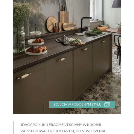
ZDJĘCIA W PODOBNYM STYLU
IDĄCY PO ŁUKU FRAGMENT ŚCIANY W KUCHNI
ZAINSPIROWAŁ PROJEKTANTKĘ DO STWORZENIA