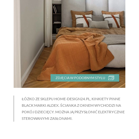
ZDJĘCIA W PODOBNYM STYLU
ŁÓŻKO ZE SKLEPU HOME-DESIGN24.PL, KINKIETY PINNE
BLACK MARKI ALDEX. ŚCIANKA Z OKNEM WYCHODZI NA
POKÓJ DZIECIĘCY. MOŻNA JĄ PRZYSŁONIĆ ELEKTRYCZNIE
STEROWANYMI ZASŁONAMI.