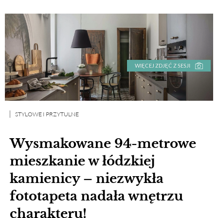
WIĘCEJ ZDJĘĆ Z SESJI
STYLOWE I PRZYTULNE
Wysmakowane 94-metrowe
mieszkanie w łódzkiej
kamienicy – niezwykła
fototapeta nadała wnętrzu
charakteru!