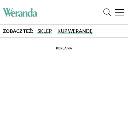
ZOBACZ TEŻ:
SKLEP
KUP WERANDĘ
REKLAMA
WYBIERZ TYP WYDANIA
WYDANIE DRUKOWANE
aktualny numer z dostawą do domu
E-WYDANIE PDF
przeglądaj bezpośrednio na Twoim komputerze lub urządzeniu
mobilnym