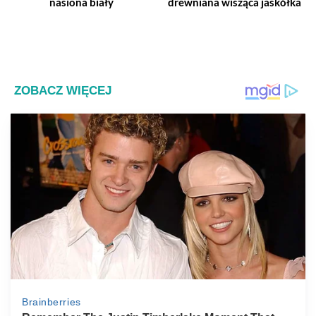
nasiona biały
drewniana wisząca jaskółka