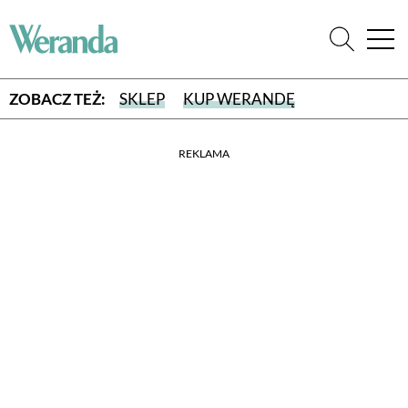
ZOBACZ TEŻ:
SKLEP
KUP WERANDĘ
REKLAMA
WYBIERZ TYP WYDANIA
WYDANIE DRUKOWANE
aktualny numer z dostawą do domu
E-WYDANIE PDF
przeglądaj bezpośrednio na Twoim komputerze lub urządzeniu
mobilnym