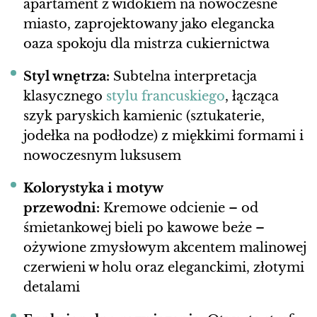
apartament z widokiem na nowoczesne
miasto, zaprojektowany jako elegancka
oaza spokoju dla mistrza cukiernictwa
Styl wnętrza:
Subtelna interpretacja
klasycznego
stylu francuskiego
, łącząca
szyk paryskich kamienic (sztukaterie,
jodełka na podłodze) z miękkimi formami i
nowoczesnym luksusem
Kolorystyka i motyw
przewodni:
Kremowe odcienie – od
śmietankowej bieli po kawowe beże –
ożywione zmysłowym akcentem malinowej
czerwieni w holu oraz eleganckimi, złotymi
detalami