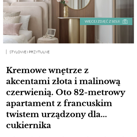
WIĘCEJ ZDJĘĆ Z SESJI
STYLOWE I PRZYTULNE
Kremowe wnętrze z
akcentami złota i malinową
czerwienią. Oto 82-metrowy
apartament z francuskim
twistem urządzony dla...
cukiernika