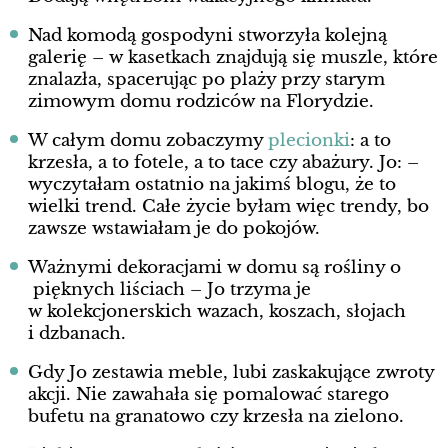
Nad komodą gospodyni stworzyła kolejną
galerię – w kasetkach znajdują się muszle, które
znalazła, spacerując po plaży przy starym
zimowym domu rodziców na Florydzie.
W całym domu zobaczymy
plecionki
: a to
krzesła, a to fotele, a to tace czy abażury. Jo: –
wyczytałam ostatnio na jakimś blogu, że to
wielki trend. Całe życie byłam więc trendy, bo
zawsze wstawiałam je do pokojów.
Ważnymi dekoracjami w domu są rośliny o
pięknych liściach – Jo trzyma je
w kolekcjonerskich wazach, koszach, słojach
i dzbanach.
Gdy Jo zestawia meble, lubi zaskakujące zwroty
akcji. Nie zawahała się pomalować starego
bufetu na granatowo czy krzesła na zielono.