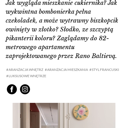
Jak wygląda mieszkanie cukiernika? Jak
wykwintna bombonierka pełna
czekoladek, a może wytrawny biszkopcik
owinięty w złotko? Słodko, ze szczyptą
pikanterii koloru? Zaglądamy do 82-
metrowego apartamentu
zaprojektowanego przez Rano Baltievą.
ARANŻACJA WNĘTRZ
ARANŻACJA MIESZKANIA
STYL FRANCUSKI
LUKSUSOWE WNĘTRZE