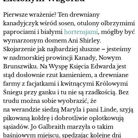
Pierwsze wrażenie? Ten drewniany
kanadyjczyk wśród sosen, otulony olbrzymimi
paprociami i białymi
hortensjami
, mógłby być
wymarzonym domem Ani Shirley.
Skojarzenie jak najbardziej słuszne – jesteśmy
w nadmorskiej prowincji Kanady, Nowym
Brunszwiku. Na Wyspę Księcia Edwarda jest
stąd dosłownie rzut kamieniem, a drewniane
farmy z facjatkami i kwitnącymi Królowymi
Śniegu przy ganku i tu nie są rzadkością. Bez
trudu można sobie wyobrazić, że
na werandzie siedzą Maryla i pani Linde, szyją
pikowaną kołdrę i dobrotliwie oplotkowują
sąsiadów. Jo Galbraith marzyła o takim
baśniowym miejscu, spędzając kolejne dni