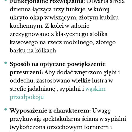
Funkcjonalne rozwiązania:
Otwarta strefa
dzienna łącząca trzy funkcje, w której
ukryto okap w wiszącym, złotym kubiku
kuchennym. Z kolei w salonie
zrezygnowano z klasycznego stolika
kawowego na rzecz mobilnego, złotego
barku na kółkach
Sposób na optyczne powiększenie
przestrzeni:
Aby dodać wnętrzom głębi i
oddechu, zastosowano wielkie lustra w
strefie jadalnianej, sypialni i
wąskim
przedpokoju
Wyposażenie z charakterem:
Uwagę
przykuwają spektakularna ściana w sypialni
(wykończona orzechowym fornirem i