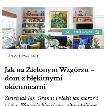
WIĘCEJ ZDJĘĆ Z SESJI
STYLOWE I PRZYTULNE
Jak na Zielonym Wzgórzu –
dom z błękitnymi
okiennicami
Zieleń jak las. Granat i błękit jak morze i
niebo. Wreszcie biel chmur. Oto ulubione