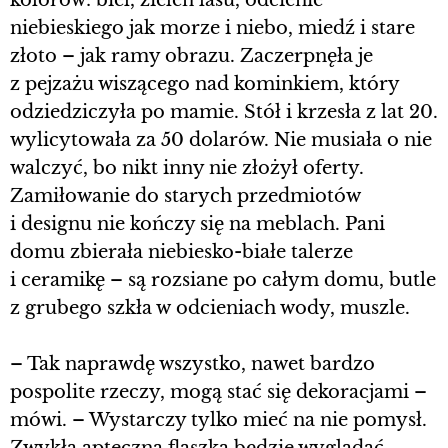
kolorów: biel, zieleń lasu, odcienie
niebieskiego jak morze i niebo, miedź i stare
złoto – jak ramy obrazu. Zaczerpnęła je
z pejzażu wiszącego nad kominkiem, który
odziedziczyła po mamie. Stół i krzesła z lat 20.
wylicytowała za 50 dolarów. Nie musiała o nie
walczyć, bo nikt inny nie złożył oferty.
Zamiłowanie do starych przedmiotów
i designu nie kończy się na meblach. Pani
domu zbierała niebiesko-białe talerze
i ceramikę – są rozsiane po całym domu, butle
z grubego szkła w odcieniach wody, muszle.
– Tak naprawdę wszystko, nawet bardzo
pospolite rzeczy, mogą stać się dekoracjami –
mówi. – Wystarczy tylko mieć na nie pomysł.