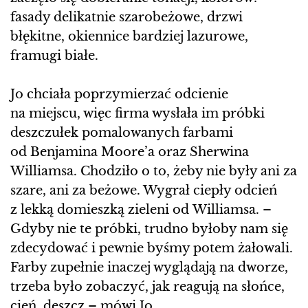
fasady delikatnie szarobeżowe, drzwi
błękitne, okiennice bardziej lazurowe,
framugi białe.
Jo chciała poprzymierzać odcienie
na miejscu, więc firma wysłała im próbki
deszczułek pomalowanych farbami
od Benjamina Moore’a oraz Sherwina
Williamsa. Chodziło o to, żeby nie były ani za
szare, ani za beżowe. Wygrał ciepły odcień
z lekką domieszką zieleni od Williamsa. –
Gdyby nie te próbki, trudno byłoby nam się
zdecydować i pewnie byśmy potem żałowali.
Farby zupełnie inaczej wyglądają na dworze,
trzeba było zobaczyć, jak reagują na słońce,
cień, deszcz – mówi Jo.