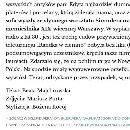
wszystkich antyków pani Edyta najbardziej dumn
platerów i porcelany, którą zbierała mama, oraz
sofa wyszły ze słynnego warsztatu Simmlera u
rzemieślnika XIX-wiecznej Warszawy.
W sypialn
radio z lat 30., jest też trochę cudów przywiezio
teleturnieju „Randka w ciemno” odbyła bez liku 
podsumowującym uczestników, kręciła także filmy 
laureaci). Zdarzało się, że na pchlim targu w Now
Polski. Na spodzie miały wygrawerowane orzełki. 
wywiózł. Teraz, odzyskane przez przypadek, są 
Tekst: Beata Majchrowska
Zdjęcia: Mariusz Purta
Stylizacja: Bożena Kocój
ZOBACZ W SKLEPIE WERANDY:
SKLEP.WERANDA.PL/KATEGORIA/DO-DO
WYBIERZ INSPIRACJE Z NASZEGO SKLEPU:
SKLEP.WERANDA.PL/KATEGO