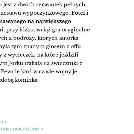
a jest z dwóch serwantek pełnych
 z zestawu wypoczynkowego.
Fotel i
znawanego na największego
i, przy łóżku, wciąż gra oryginalne
nych z podróży, których autorka
(była tym znanym głosem z offu
z wycieczek, na które jeździli
ym Jorku trafiała na świeczniki z
Pewnie ktoś w czasie wojny je
ozdobą kominka.
MU
RIA/EKOLOGICZNY-DOM