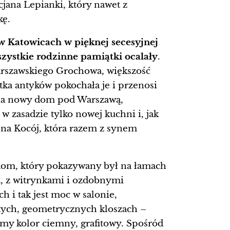
jana Lepianki, który nawet z
kę.
 w Katowicach w pięknej secesyjnej
zystkie rodzinne pamiątki ocalały
.
warszawskiego Grochowa, większość
tka antyków pokochała je i przenosi
iła nowy dom pod Warszawą,
w zasadzie tylko nowej kuchni i, jak
ena Kocój, która razem z synem
 dom, który pokazywany był na łamach
, z witrynkami i ozdobnymi
h i tak jest moc w salonie,
ych, geometrycznych kloszach –
my kolor ciemny, grafitowy. Spośród