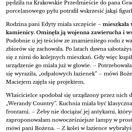
pędziła na Krakowskie Przedmieście do pana Grac
porcelanowego pyłu potrafił wskrzesić jakąś figur
Rodzina pani Edyty miała szczęście –
mieszkała­
kamienicy. Ominęła ją wojenna zawierucha i ws
Podobnie u jej teściów ze znamienitego rodu z 
zbiorów się zachowała. Po latach dawna sabotażys
się z nimi do kolejnych mieszkań. Gdy więc kup
urządzenie go miała już w głowie. – Potrzebowała 
się wyraziła, „odpałowych łazienek” – mówi Boż
Maciejem zajęła się projektem.
Właścicielce spodobał się urządzony przez nich
„Werandy Country”. Kuchnia miała być klasyczna
frontami. – Żeby nie dociążać jej antykami, któryc
zaproponowałam nowocześniejsze lampy w prost
mówi pani Bożena. – Z kolei w łazience wybrałyś