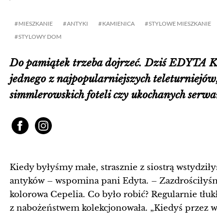
MIESZKANIE
ANTYKI
KAMIENICA
STYLOWE MIESZKANIE
STYLOWY DOM
Do pamiątek trzeba dojrzeć. Dziś EDYT
jednego z najpopularniejszych teleturniejów
simmlerowskich foteli czy ukochanych serwa
Kiedy byłyśmy małe, strasznie z siostrą wstydzi
antyków – wspomina pani Edyta. – Zazdrościłyśm
kolorowa Cepelia. Co było robić? Regularnie tł
z nabożeństwem kolekcjonowała. „Kiedyś przez wa