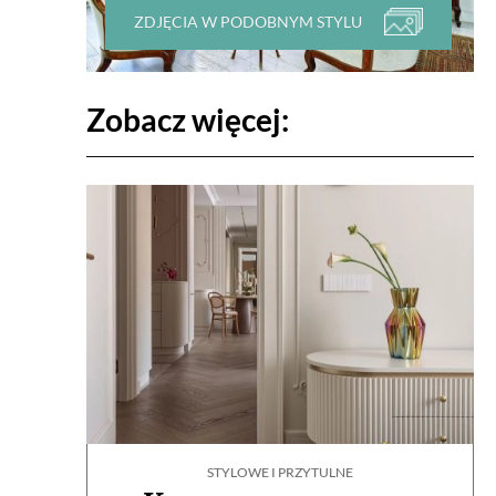
ZDJĘCIA W PODOBNYM STYLU
Zobacz więcej:
STYLOWE I PRZYTULNE