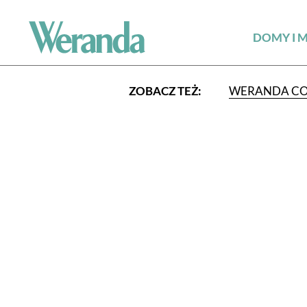
DOMY I 
ZOBACZ TEŻ:
WERANDA C