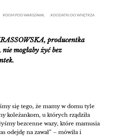
DOM POD WARSZAWĄ
DODATKI DO WNĘTRZA
A KRASSOWSKA, producentka
, nie mogłaby żyć bez
ntek.
łyśmy się tego, że mamy w domu tyle
y koleżankom, u których rządziła
ukłyśmy bezcenne wazy, które mamusia
s odejdę na zawał” – mówiła i