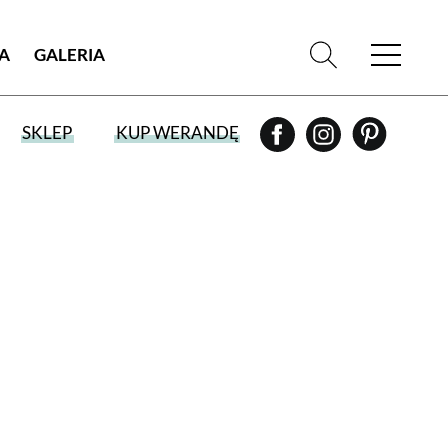
IA
GALERIA
SKLEP
KUP WERANDĘ
WYBIERZ TYP WYDANIA
WYDANIE DRUKOWANE
aktualny numer z dostawą do domu
E-WYDANIE PDF
przeglądaj bezpośrednio na Twoim
komputerze lub urządzeniu mobilnym