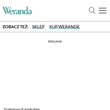
ZOBACZ TEŻ:
SKLEP
KUP WERANDĘ
REKLAMA
WYBIERZ TYP WYDANIA
WYDANIE DRUKOWANE
aktualny numer z dostawą do domu
E-WYDANIE PDF
przeglądaj bezpośrednio na Twoim komputerze lub urządzeniu
mobilnym
Znaleziono 8 artykułów