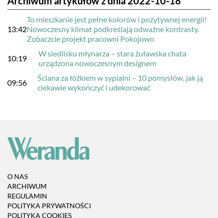
Archiwum artykułów z dnia 2022-10-18
To mieszkanie jest pełne kolorów i pozytywnej energii!
13:42
Nowoczesny klimat podkreślają odważne kontrasty.
Zobaczcie projekt pracowni Pokojowo
W siedlisku młynarza – stara żuławska chata
10:19
urządzona nowoczesnym designem
Ściana za łóżkiem w sypialni – 10 pomysłów, jak ją
09:56
ciekawie wykończyć i udekorować
O NAS
ARCHIWUM
REGULAMIN
POLITYKA PRYWATNOŚCI
POLITYKA COOKIES