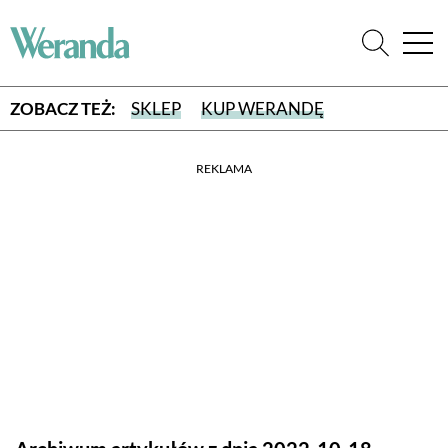
ZOBACZ TEŻ:
SKLEP
KUP WERANDĘ
REKLAMA
WYBIERZ TYP WYDANIA
WYDANIE DRUKOWANE
aktualny numer z dostawą do domu
E-WYDANIE PDF
przeglądaj bezpośrednio na Twoim komputerze lub urządzeniu
mobilnym