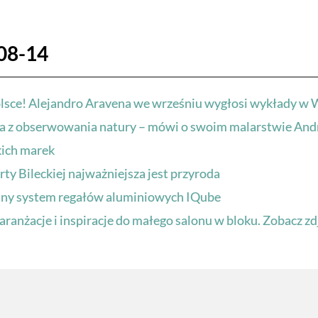
08-14
olsce! Alejandro Aravena we wrześniu wygłosi wykłady w 
ika z obserwowania natury – mówi o swoim malarstwie Andr
kich marek
y Bileckiej najważniejsza jest przyroda
yjny system regałów aluminiowych IQube
aranżacje i inspiracje do małego salonu w bloku. Zobacz zd