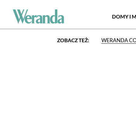
DOMY I 
ZOBACZ TEŻ:
WERANDA C