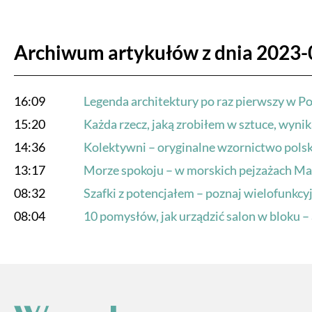
Archiwum artykułów z dnia 2023-
16:09
Legenda architektury po raz pierwszy w P
15:20
Każda rzecz, jaką zrobiłem w sztuce, wyn
14:36
Kolektywni – oryginalne wzornictwo pols
13:17
Morze spokoju – w morskich pejzażach Mart
08:32
Szafki z potencjałem – poznaj wielofunkc
08:04
10 pomysłów, jak urządzić salon w bloku – 