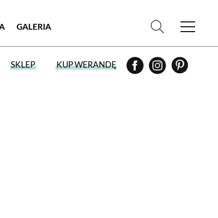
IA
GALERIA
SKLEP
KUP WERANDĘ
WYBIERZ TYP WYDANIA
WYDANIE DRUKOWANE
aktualny numer z dostawą do domu
E-WYDANIE PDF
przeglądaj bezpośrednio na Twoim
komputerze lub urządzeniu mobilnym