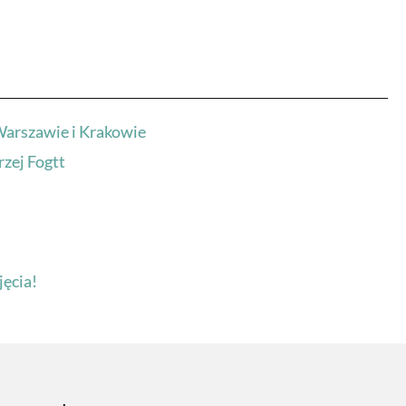
Warszawie i Krakowie
zej Fogtt
jęcia!