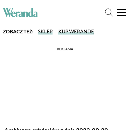
ZOBACZ TEŻ:
SKLEP
KUP WERANDĘ
REKLAMA
WYBIERZ TYP WYDANIA
WYDANIE DRUKOWANE
aktualny numer z dostawą do domu
E-WYDANIE PDF
przeglądaj bezpośrednio na Twoim komputerze lub urządzeniu
mobilnym