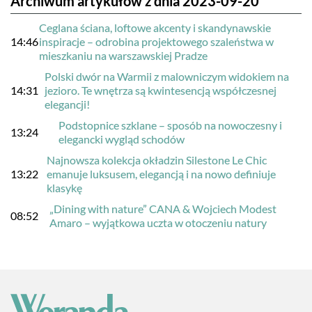
Archiwum artykułów z dnia 2023-09-20
Ceglana ściana, loftowe akcenty i skandynawskie
14:46
inspiracje – odrobina projektowego szaleństwa w
mieszkaniu na warszawskiej Pradze
Polski dwór na Warmii z malowniczym widokiem na
14:31
jezioro. Te wnętrza są kwintesencją współczesnej
elegancji!
Podstopnice szklane – sposób na nowoczesny i
13:24
elegancki wygląd schodów
Najnowsza kolekcja okładzin Silestone Le Chic
13:22
emanuje luksusem, elegancją i na nowo definiuje
klasykę
„Dining with nature” CANA & Wojciech Modest
08:52
Amaro – wyjątkowa uczta w otoczeniu natury