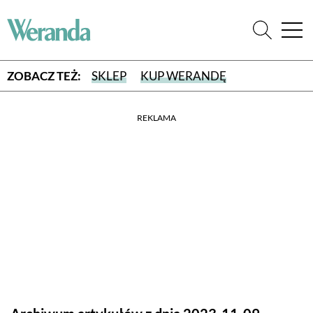
ZOBACZ TEŻ:
SKLEP
KUP WERANDĘ
REKLAMA
WYBIERZ TYP WYDANIA
WYDANIE DRUKOWANE
aktualny numer z dostawą do domu
E-WYDANIE PDF
przeglądaj bezpośrednio na Twoim komputerze lub urządzeniu
mobilnym