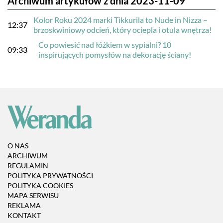
Archiwum artykułów z dnia 2023-11-09
Kolor Roku 2024 marki Tikkurila to Nude in Nizza –
12:37
brzoskwiniowy odcień, który ociepla i otula wnętrza!
Co powiesić nad łóżkiem w sypialni? 10
09:33
inspirujących pomysłów na dekorację ściany!
O NAS
ARCHIWUM
REGULAMIN
POLITYKA PRYWATNOŚCI
POLITYKA COOKIES
MAPA SERWISU
REKLAMA
KONTAKT