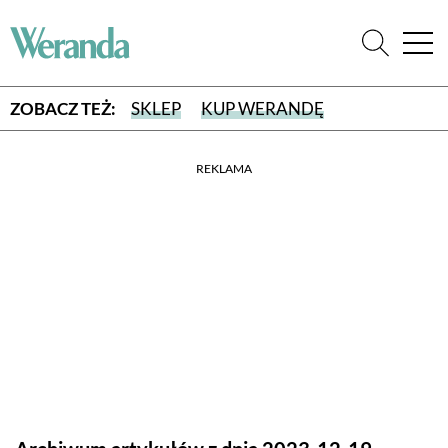
ZOBACZ TEŻ:
SKLEP
KUP WERANDĘ
REKLAMA
WYBIERZ TYP WYDANIA
WYDANIE DRUKOWANE
aktualny numer z dostawą do domu
E-WYDANIE PDF
przeglądaj bezpośrednio na Twoim komputerze lub urządzeniu
mobilnym