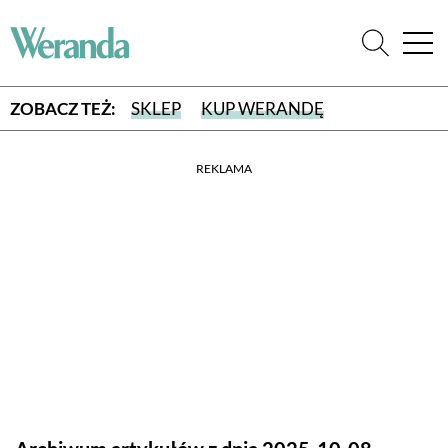
ZOBACZ TEŻ:
SKLEP
KUP WERANDĘ
REKLAMA
WYBIERZ TYP WYDANIA
WYDANIE DRUKOWANE
aktualny numer z dostawą do domu
E-WYDANIE PDF
przeglądaj bezpośrednio na Twoim komputerze lub urządzeniu
mobilnym