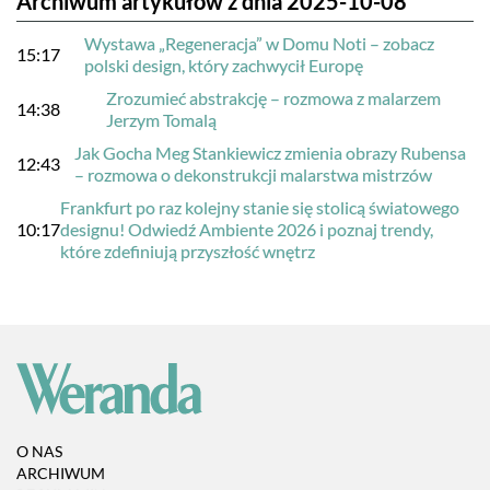
Archiwum artykułów z dnia 2025-10-08
Wystawa „Regeneracja” w Domu Noti – zobacz
15:17
polski design, który zachwycił Europę
Zrozumieć abstrakcję – rozmowa z malarzem
14:38
Jerzym Tomalą
Jak Gocha Meg Stankiewicz zmienia obrazy Rubensa
12:43
– rozmowa o dekonstrukcji malarstwa mistrzów
Frankfurt po raz kolejny stanie się stolicą światowego
10:17
designu! Odwiedź Ambiente 2026 i poznaj trendy,
które zdefiniują przyszłość wnętrz
O NAS
ARCHIWUM