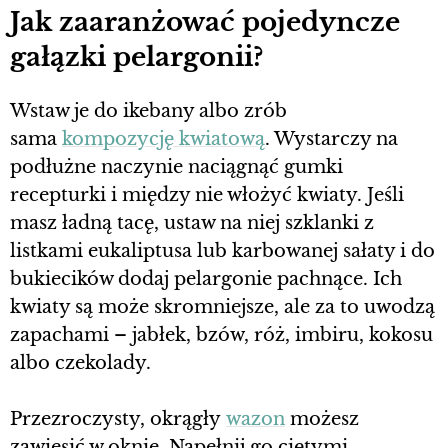
Jak zaaranżować pojedyncze
gałązki pelargonii?
Wstaw je do ikebany albo zrób
sama
kompozycję kwiatową
. Wystarczy na
podłużne naczynie naciągnąć gumki
recepturki i między nie włożyć kwiaty. Jeśli
masz ładną tacę, ustaw na niej szklanki z
listkami eukaliptusa lub karbowanej sałaty i do
bukiecików dodaj pelargonie pachnące. Ich
kwiaty są może skromniejsze, ale za to uwodzą
zapachami – jabłek, bzów, róż, imbiru, kokosu
albo czekolady.
Przezroczysty, okrągły
wazon
możesz
zawiesić w oknie. Napełnij go ciętymi