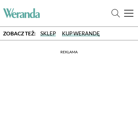
ZOBACZ TEŻ:
SKLEP
KUP WERANDĘ
REKLAMA
WYBIERZ TYP WYDANIA
WYDANIE DRUKOWANE
aktualny numer z dostawą do domu
E-WYDANIE PDF
przeglądaj bezpośrednio na Twoim komputerze lub urządzeniu
mobilnym