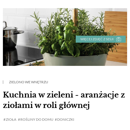
WIĘCEJ ZDJĘĆ Z SESJI
ZIELONO WE WNĘTRZU
Kuchnia w zieleni - aranżacje z
ziołami w roli głównej
ZIOŁA
ROŚLINY DO DOMU
DONICZKI