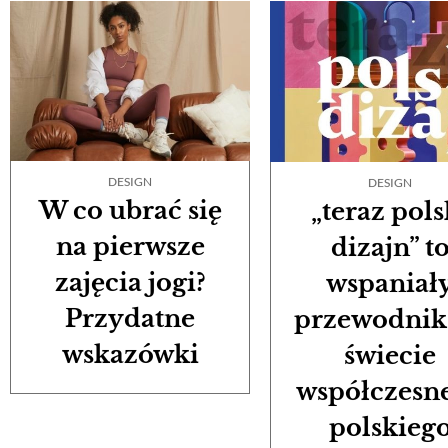
DESIGN
DESIGN
W co ubrać się
„teraz pols
na pierwsze
dizajn” t
zajęcia jogi?
wspaniał
Przydatne
przewodnik
wskazówki
świecie
współczesn
polskieg