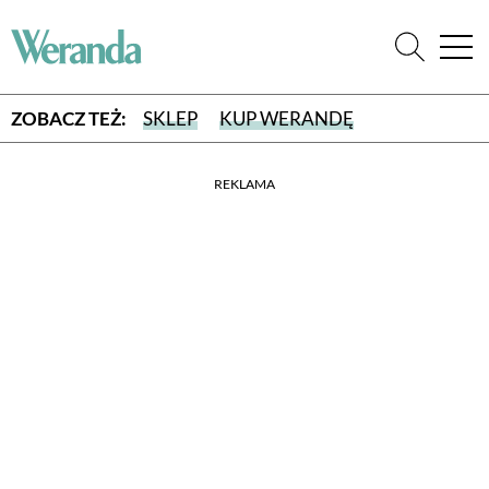
ZOBACZ TEŻ:
SKLEP
KUP WERANDĘ
REKLAMA
WYBIERZ TYP WYDANIA
WYDANIE DRUKOWANE
aktualny numer z dostawą do domu
E-WYDANIE PDF
przeglądaj bezpośrednio na Twoim komputerze lub urządzeniu
mobilnym