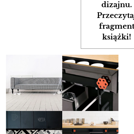
dizajnu.
Przeczyta
fragmen
książki!