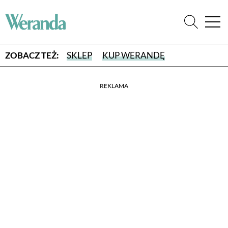
ZOBACZ TEŻ:
SKLEP
KUP WERANDĘ
REKLAMA
WYBIERZ TYP WYDANIA
WYDANIE DRUKOWANE
aktualny numer z dostawą do domu
E-WYDANIE PDF
przeglądaj bezpośrednio na Twoim komputerze lub urządzeniu
mobilnym