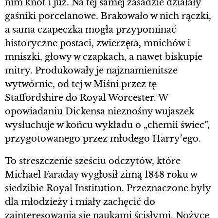
nim knot i już. Na tej samej zasadzie działały
gaśniki porcelanowe. Brakowało w nich rączki,
a sama czapeczka mogła przypominać
historyczne postaci, zwierzęta, mnichów i
mniszki, głowy w czapkach, a nawet biskupie
mitry. Produkowały je najznamienitsze
wytwórnie, od tej w Miśni przez tę
Staffordshire do Royal Worcester. W
opowiadaniu Dickensa nieznośny wujaszek
wysłuchuje w końcu wykładu o „chemii świec”,
przygotowanego przez młodego Harry’ego.
To streszczenie sześciu odczytów, które
Michael Faraday wygłosił zimą 1848 roku w
siedzibie Royal Institution. Przeznaczone były
dla młodzieży i miały zachęcić do
zainteresowania się naukami ścisłymi. Nożyce