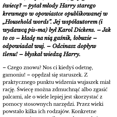
świecę? – pytał młody Harry starego
krewnego w opowiastce opublikowanej w
„Household words”. Jej współautorem (i
wydawcą pis-ma) był Karol Dickens. – Jak
to co – kładę na nią gaśnik, łobuzie –
odpowiadał wuj. – Odcinasz dopływ
tlenu! – błyskał wiedzą Harry.
– Czego znowu? Nos ci kiedyś odetnę,
gamoniu! – opędzał się staruszek. Z
praktycznego punktu widzenia wujaszek miał
rację. Świecę można zdmuchnąć albo zgasić
palcami, ale o wiele lepiej jest skorzystać z
pomocy stosownych narzędzi. Przez wieki
powstało kilka ich rodzajów. Konkretne