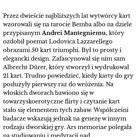
Przez dwieście najbliższych lat wytwórcy kart
wzorowali się na tarocie Bemba albo na dziele
przypisanym
Andrei Mantegniemu
, który
ozdobił poemat Lodovica Lazzarellego
obrazami 50 kart triumphi. Był to prosty i
elegancki design. Zafascynował się nim sam
Albrecht Dürer, który stworzył i wydrukował
21 kart. Trudno powiedzieć, kiedy karty do gry
posłużyły pierwszy raz do wróżenia. Na
włoskich dworach bawiono się w
towarzyskoerotyczne flirty i czytanie kart
stało się elementem tych zabaw. Współcześni
badacze wskazują jednak na genezę w innym
rodzaju dworskiej gry. Ars memoriae polegała
na studiowaniu i medytacji nad