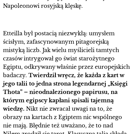
Napoleonowi rosyjską klęskę.
Etteilla był postacią niezwykłą: umysłem
ścisłym, zafascynowanym pitagorejską
mistyką liczb. Jak wielu myślicieli tamtych
czasów intrygował go świat starożytnego
Egiptu, odkrywany właśnie przez europejskich
badaczy.
Twierdził wręcz, że każda z kart w
jego talii to jedna strona legendarnej „Księgi
Thota” – nieodnalezionego papirusu, na
którym egipscy kapłani spisali tajemną
wiedzę.
Nikt nie zwracał uwagi na to, że
obrazy na kartach z Egiptem nic wspólnego
nie mają. Błędnie też uważano, że to nad