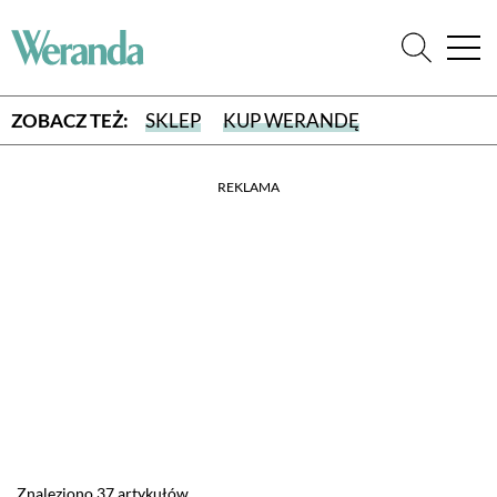
ZOBACZ TEŻ:
SKLEP
KUP WERANDĘ
REKLAMA
WYBIERZ TYP WYDANIA
WYDANIE DRUKOWANE
aktualny numer z dostawą do domu
E-WYDANIE PDF
przeglądaj bezpośrednio na Twoim komputerze lub urządzeniu
mobilnym
Znaleziono 37 artykułów