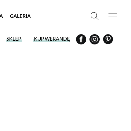
IA
GALERIA
SKLEP
KUP WERANDĘ
WYBIERZ TYP WYDANIA
WYDANIE DRUKOWANE
aktualny numer z dostawą do domu
E-WYDANIE PDF
przeglądaj bezpośrednio na Twoim
komputerze lub urządzeniu mobilnym