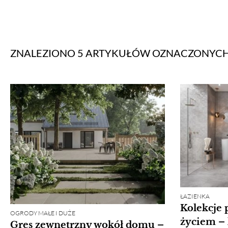
ZNALEZIONO 5 ARTYKUŁÓW
OZNACZONYC
ŁAZIENKA
Kolekcje 
OGRODY MAŁE I DUŻE
życiem – 
Gres zewnętrzny wokół domu –