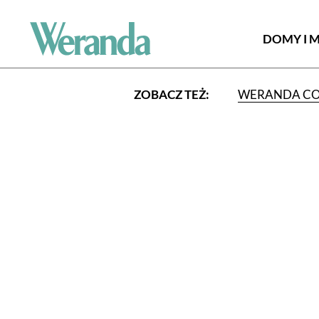
DOMY I 
ZOBACZ TEŻ:
WERANDA C