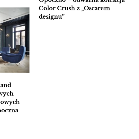
Color Crush z „Oscarem
designu”
rand
owych
atowych
poczna