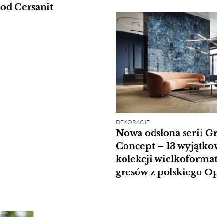
od Cersanit
DEKORACJE
Nowa odsłona serii G
Concept – 13 wyjątk
kolekcji wielkoform
gresów z polskiego O