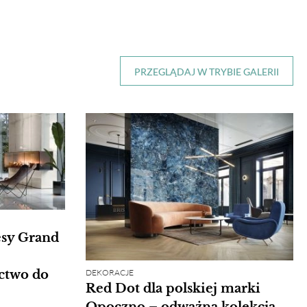
PRZEGLĄDAJ W TRYBIE GALERII
sy Grand
DEKORACJE
ctwo do
Red Dot dla polskiej marki
Opoczno – odważna kolekcja