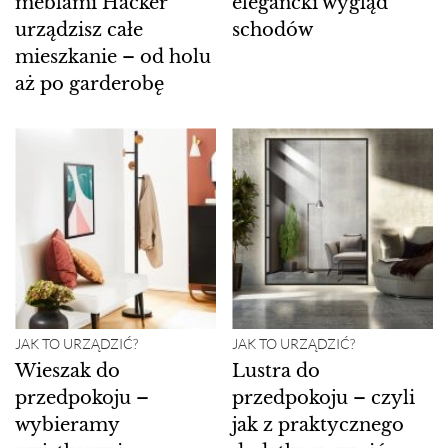
meblami Häcker
elegancki wygląd
urządzisz całe
schodów
mieszkanie – od holu
aż po garderobę
JAK TO URZĄDZIĆ?
JAK TO URZĄDZIĆ?
Wieszak do
Lustra do
przedpokoju –
przedpokoju – czyli
wybieramy
jak z praktycznego