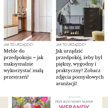
JAK TO URZĄDZIĆ?
JAK TO URZĄDZIĆ?
Meble do
Jak urządzić
przedpokoju – jak
przedpokój, żeby był
maksymalnie
piękny, wygodny i
wykorzystać małą
praktyczny? Zobacz
przestrzeń?
zdjęcia pomysłowych
aranżacji!