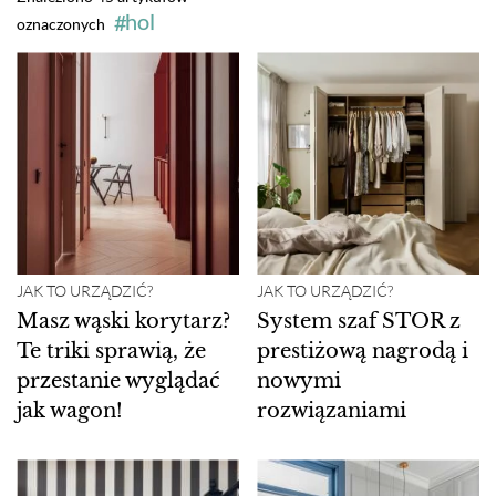
hol
oznaczonych
JAK TO URZĄDZIĆ?
JAK TO URZĄDZIĆ?
Masz wąski korytarz?
System szaf STOR z
Te triki sprawią, że
prestiżową nagrodą i
przestanie wyglądać
nowymi
jak wagon!
rozwiązaniami