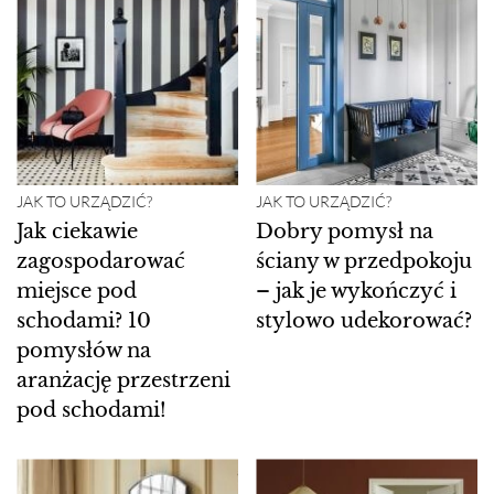
JAK TO URZĄDZIĆ?
JAK TO URZĄDZIĆ?
Jak ciekawie
Dobry pomysł na
zagospodarować
ściany w przedpokoju
miejsce pod
– jak je wykończyć i
schodami? 10
stylowo udekorować?
pomysłów na
aranżację przestrzeni
pod schodami!