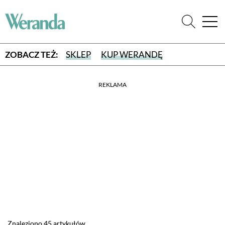
ZOBACZ TEŻ:
SKLEP
KUP WERANDĘ
REKLAMA
WYBIERZ TYP WYDANIA
WYDANIE DRUKOWANE
aktualny numer z dostawą do domu
E-WYDANIE PDF
przeglądaj bezpośrednio na Twoim komputerze lub urządzeniu
mobilnym
Znaleziono 45 artykułów