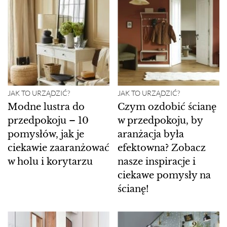
JAK TO URZĄDZIĆ?
JAK TO URZĄDZIĆ?
Modne lustra do
Czym ozdobić ścianę
przedpokoju – 10
w przedpokoju, by
pomysłów, jak je
aranżacja była
ciekawie zaaranżować
efektowna? Zobacz
w holu i korytarzu
nasze inspiracje i
ciekawe pomysły na
ścianę!