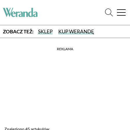
ZOBACZ TEŻ:
SKLEP
KUP WERANDĘ
REKLAMA
WYBIERZ TYP WYDANIA
WYDANIE DRUKOWANE
aktualny numer z dostawą do domu
E-WYDANIE PDF
przeglądaj bezpośrednio na Twoim komputerze lub urządzeniu
mobilnym
Znaleziono 45 artykułów