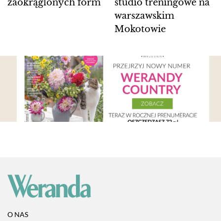
zaokrąglonych form
studio treningowe na
warszawskim
Mokotowie
O NAS