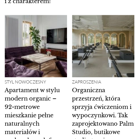
i z charakterem!
STYL NOWOCZESNY
ZAPROSZENIA
Apartament w stylu
Organiczna
modern organic –
przestrzeń, która
92-metrowe
sprzyja ćwiczeniom i
mieszkanie pełne
wypoczynkowi. Tak
naturalnych
zaprojektowano Palm
materiałów i
Studio, butikowe