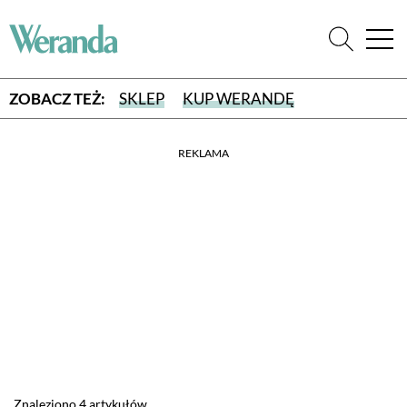
ZOBACZ TEŻ:
SKLEP
KUP WERANDĘ
REKLAMA
WYBIERZ TYP WYDANIA
WYDANIE DRUKOWANE
aktualny numer z dostawą do domu
E-WYDANIE PDF
przeglądaj bezpośrednio na Twoim komputerze lub urządzeniu
mobilnym
Znaleziono 4 artykułów