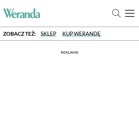
ZOBACZ TEŻ:
SKLEP
KUP WERANDĘ
REKLAMA
WYBIERZ TYP WYDANIA
WYDANIE DRUKOWANE
aktualny numer z dostawą do domu
E-WYDANIE PDF
przeglądaj bezpośrednio na Twoim komputerze lub urządzeniu
mobilnym