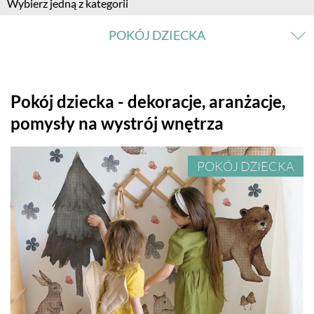
Wybierz jedną z kategorii
POKÓJ DZIECKA
SALON
Pokój dziecka - dekoracje, aranżacje,
pomysły na wystrój wnętrza
KUCHNIA
POKÓJ DZIECKA
JADALNIA
ŁAZIENKA
SYPIALNIA
POKÓJ DZIECKA