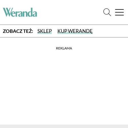
ZOBACZ TEŻ:
SKLEP
KUP WERANDĘ
REKLAMA
WYBIERZ TYP WYDANIA
WYDANIE DRUKOWANE
aktualny numer z dostawą do domu
E-WYDANIE PDF
przeglądaj bezpośrednio na Twoim komputerze lub urządzeniu
mobilnym