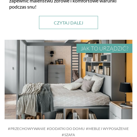
zapewnić maleństwu zdrowe i komfortowe warunki
podczas snu!
CZYTAJ DALEJ
JAK TO URZĄDZIĆ?
PRZECHOWYWANIE
DODATKI DO DOMU
MEBLE I WYPOSAŻENIE
SZAFA