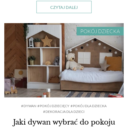
CZYTAJ DALEJ
POKÓJ DZIECKA
DYWAN
POKÓJ DZIECIĘCY
POKÓJ DLA DZIECKA
DEKORACJA DLA DZIECI
Jaki dywan wybrać do pokoju