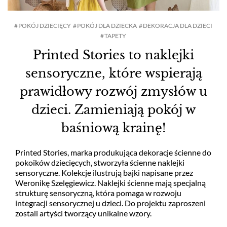
HOL I PRZEDPOKÓJ
POKÓJ DZIECIĘCY
POKÓJ DLA DZIECKA
DEKORACJA DLA DZIECI
TAPETY
Printed Stories to naklejki
JAK TO URZĄDZIĆ?
sensoryczne, które wspierają
DEKORACJE
prawidłowy rozwój zmysłów u
dzieci. Zamieniają pokój w
ARANŻACJE OKIEN
baśniową krainę!
RTV I AGD
Printed Stories, marka produkująca dekoracje ścienne do
pokoików dziecięcych, stworzyła ścienne naklejki
sensoryczne. Kolekcje ilustrują bajki napisane przez
Weronikę Szelęgiewicz. Naklejki ścienne mają specjalną
TKANINY I TAPETY
strukturę sensoryczną, która pomaga w rozwoju
integracji sensorycznej u dzieci. Do projektu zaproszeni
zostali artyści tworzący unikalne wzory.