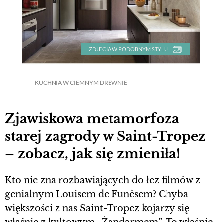
ZDJĘCIA W PODOBNYM STYLU
KUCHNIA W CIEMNYM DREWNIE
Zjawiskowa metamorfoza
starej zagrody w Saint-Tropez
– zobacz, jak się zmieniła!
Kto nie zna rozbawiających do łez filmów z
genialnym Louisem de Funèsem? Chyba
większości z nas Saint-Tropez kojarzy się
właśnie z kultowym „Żandarmem”. To właśnie