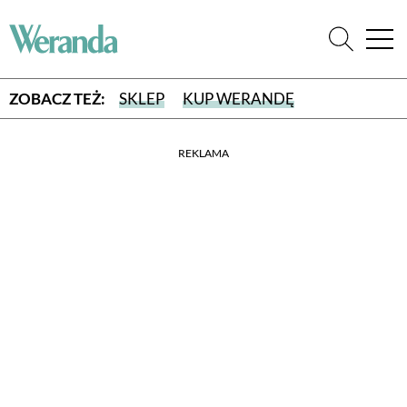
ZOBACZ TEŻ:
SKLEP
KUP WERANDĘ
REKLAMA
WYBIERZ TYP WYDANIA
WYDANIE DRUKOWANE
aktualny numer z dostawą do domu
E-WYDANIE PDF
przeglądaj bezpośrednio na Twoim komputerze lub urządzeniu
mobilnym