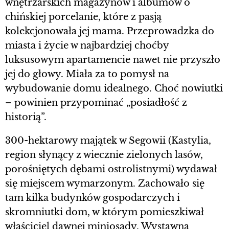
wnętrzarskich magazynów i albumów o
chińskiej porcelanie, które z pasją
kolekcjonowała jej mama. Przeprowadzka do
miasta i życie w najbardziej choćby
luksusowym apartamencie nawet nie przyszło
jej do głowy. Miała za to pomysł na
wybudowanie domu idealnego. Choć nowiutki
– powinien przypominać „posiadłość z
historią”.
300-hektarowy majątek w Segowii (Kastylia,
region słynący z wiecznie zielonych lasów,
porośniętych dębami ostrolistnymi) wydawał
się miejscem wymarzonym. Zachowało się
tam kilka budynków gospodarczych i
skromniutki dom, w którym pomieszkiwał
właściciel dawnej miniosady. Wystawna