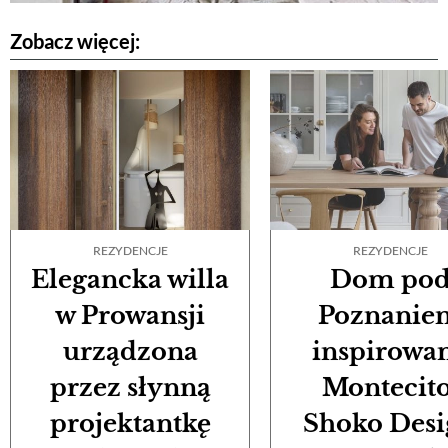
Zobacz więcej:
REZYDENCJE
REZYDENCJE
Elegancka willa
Dom po
w Prowansji
Poznanie
urządzona
inspirowa
przez słynną
Montecito
projektantkę
Shoko Desi