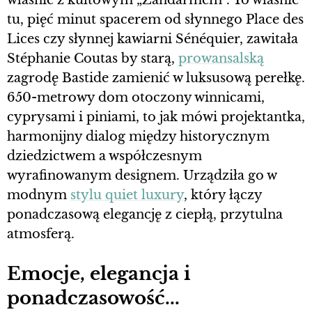
tu, pięć minut spacerem od słynnego Place des
Lices czy słynnej kawiarni Sénéquier, zawitała
Stéphanie Coutas by starą,
prowansalską
zagrodę Bastide zamienić w luksusową perełkę.
650-metrowy dom otoczony winnicami,
cyprysami i piniami, to jak mówi projektantka,
harmonijny dialog między historycznym
dziedzictwem a współczesnym
wyrafinowanym designem. Urządziła go w
modnym
stylu quiet luxury
, który łączy
ponadczasową elegancję z ciepłą, przytulna
atmosferą.
Emocje, elegancja i
ponadczasowość...