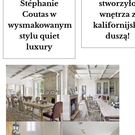
Stéphanie
stworzył
Coutas w
wnętrza 
wysmakowanym
kalifornijs
stylu quiet
duszą!
luxury