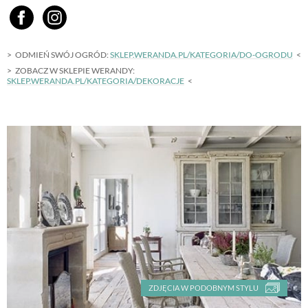
ODMIEŃ SWÓJ OGRÓD:
SKLEP.WERANDA.PL/KATEGORIA/DO-OGRODU
ZOBACZ W SKLEPIE WERANDY:
SKLEP.WERANDA.PL/KATEGORIA/DEKORACJE
ZDJĘCIA W PODOBNYM STYLU