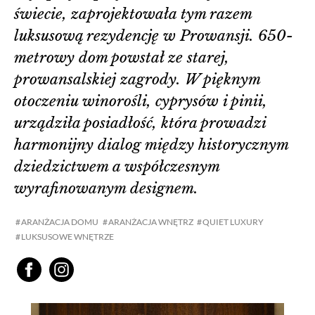
świecie, zaprojektowała tym razem
luksusową rezydencję w Prowansji. 650-
metrowy dom powstał ze starej,
prowansalskiej zagrody. W pięknym
otoczeniu winorośli, cyprysów i pinii,
urządziła posiadłość, która prowadzi
harmonijny dialog między historycznym
dziedzictwem a współczesnym
wyrafinowanym designem.
ARANŻACJA DOMU
ARANŻACJA WNĘTRZ
QUIET LUXURY
LUKSUSOWE WNĘTRZE