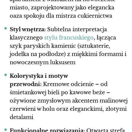
miasto, zaprojektowany jako elegancka
oaza spokoju dla mistrza cukiernictwa
Styl wnętrza:
Subtelna interpretacja
klasycznego
stylu francuskiego
, łącząca
szyk paryskich kamienic (sztukaterie,
jodełka na podłodze) z miękkimi formami i
nowoczesnym luksusem
Kolorystyka i motyw
przewodni:
Kremowe odcienie – od
śmietankowej bieli po kawowe beże –
ożywione zmysłowym akcentem malinowej
czerwieni w holu oraz eleganckimi, złotymi
detalami
Funkcjonalne rozwiązania:
Otwarta strefa