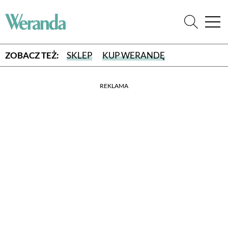
ZOBACZ TEŻ:
SKLEP
KUP WERANDĘ
REKLAMA
WYBIERZ TYP WYDANIA
WYDANIE DRUKOWANE
aktualny numer z dostawą do domu
E-WYDANIE PDF
przeglądaj bezpośrednio na Twoim komputerze lub urządzeniu
mobilnym