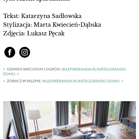
Tekst: Katarzyna Sadłowska
Stylizacja: Marta Kwiecień-Dąbska
Zdjęcia: Łukasz Pęcak
ODMIEŃ SWÓJ DOM I OGRÓD:
SKLEP.WERANDA.PL/KATEGORIA/DO-
DOMU
ZOBACZ W SKLEPIE:
SKLEP.WERANDA.PL/KATEGORIA/DO-DOMU