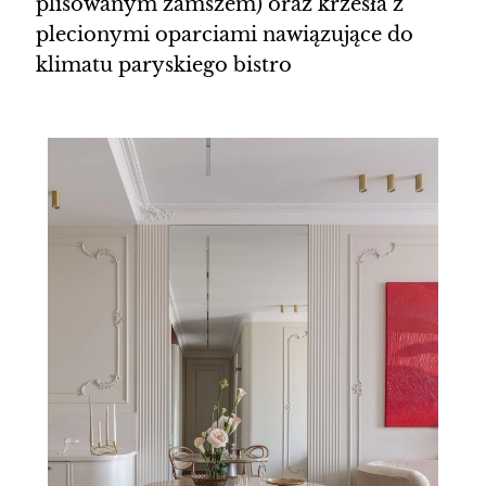
plisowanym zamszem) oraz krzesła z
plecionymi oparciami nawiązujące do
klimatu paryskiego bistro