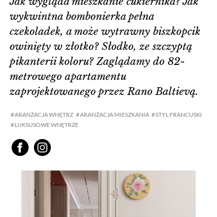
Jak wygląda mieszkanie cukiernika? Jak
wykwintna bombonierka pełna
czekoladek, a może wytrawny biszkopcik
owinięty w złotko? Słodko, ze szczyptą
pikanterii koloru? Zaglądamy do 82-
metrowego apartamentu
zaprojektowanego przez Rano Baltievą.
ARANŻACJA WNĘTRZ
ARANŻACJA MIESZKANIA
STYL FRANCUSKI
LUKSUSOWE WNĘTRZE