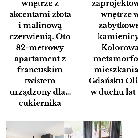
wnętrze z
zaprojekto
akcentami złota
wnętrze 
i malinową
zabytkowe
czerwienią. Oto
kamienic
82-metrowy
Kolorow
apartament z
metamorfo
francuskim
mieszkania
twistem
Gdańsku Ol
urządzony dla...
w duchu lat 
cukiernika