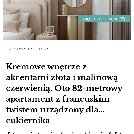
WIĘCEJ ZDJĘĆ Z SESJI
STYLOWE I PRZYTULNE
Kremowe wnętrze z
akcentami złota i malinową
czerwienią. Oto 82-metrowy
apartament z francuskim
twistem urządzony dla...
cukiernika