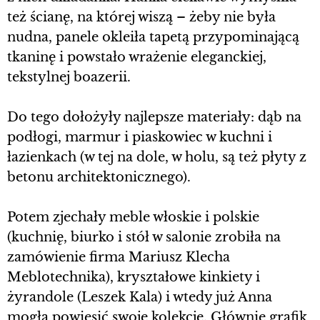
też ścianę, na której wiszą – żeby nie była
nudna, panele okleiła tapetą przypominającą
tkaninę i powstało wrażenie eleganckiej,
tekstylnej boazerii.
Do tego dołożyły najlepsze materiały: dąb na
podłogi, marmur i piaskowiec w kuchni i
łazienkach (w tej na dole, w holu, są też płyty z
betonu architektonicznego).
Potem zjechały meble włoskie i polskie
(kuchnię, biurko i stół w salonie zrobiła na
zamówienie firma Mariusz Klecha
Meblotechnika), kryształowe kinkiety i
żyrandole (Leszek Kala) i wtedy już Anna
mogła powiesić swoje kolekcje. Głównie grafik