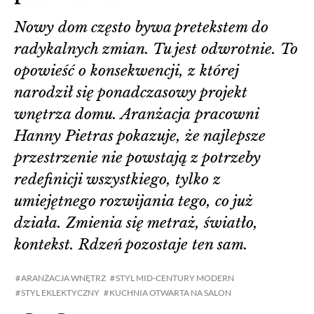
Nowy dom często bywa pretekstem do
radykalnych zmian. Tu jest odwrotnie. To
opowieść o konsekwencji, z której
narodził się ponadczasowy projekt
wnętrza domu. Aranżacja pracowni
Hanny Pietras pokazuje, że najlepsze
przestrzenie nie powstają z potrzeby
redefinicji wszystkiego, tylko z
umiejętnego rozwijania tego, co już
działa. Zmienia się metraż, światło,
kontekst. Rdzeń pozostaje ten sam.
ARANŻACJA WNĘTRZ
STYL MID-CENTURY MODERN
STYL EKLEKTYCZNY
KUCHNIA OTWARTA NA SALON