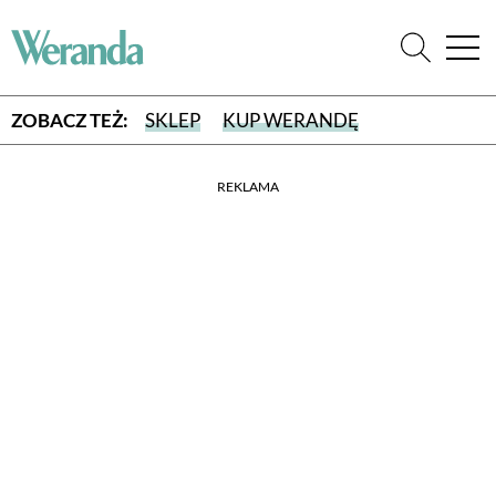
ZOBACZ TEŻ:
SKLEP
KUP WERANDĘ
REKLAMA
WYBIERZ TYP WYDANIA
WYDANIE DRUKOWANE
aktualny numer z dostawą do domu
E-WYDANIE PDF
przeglądaj bezpośrednio na Twoim komputerze lub urządzeniu
mobilnym