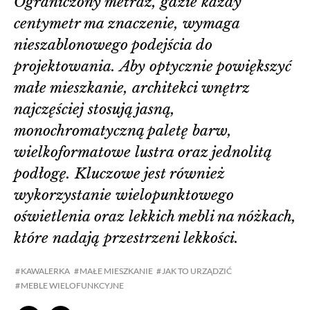
Ograniczony metraż, gdzie każdy
centymetr ma znaczenie, wymaga
nieszablonowego podejścia do
projektowania. Aby optycznie powiększyć
małe mieszkanie, architekci wnętrz
najczęściej stosują jasną,
monochromatyczną paletę barw,
wielkoformatowe lustra oraz jednolitą
podłogę. Kluczowe jest również
wykorzystanie wielopunktowego
oświetlenia oraz lekkich mebli na nóżkach,
które nadają przestrzeni lekkości.
KAWALERKA
MAŁE MIESZKANIE
JAK TO URZĄDZIĆ
MEBLE WIELOFUNKCYJNE