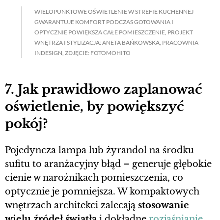
WIELOPUNKTOWE OŚWIETLENIE W STREFIE KUCHENNEJ
GWARANTUJE KOMFORT PODCZAS GOTOWANIA I
OPTYCZNIE POWIĘKSZA CAŁE POMIESZCZENIE, PROJEKT
WNĘTRZA I STYLIZACJA: ANETA BAŃKOWSKA, PRACOWNIA
INDESIGN, ZDJĘCIE: FOTOMOHITO
7. Jak prawidłowo zaplanować
oświetlenie, by powiększyć
pokój?
Pojedyncza lampa lub żyrandol na środku
sufitu to aranżacyjny błąd – generuje głębokie
cienie w narożnikach pomieszczenia, co
optycznie je pomniejsza. W kompaktowych
wnętrzach architekci zalecają
stosowanie
wielu źródeł światła
i dokładne
rozjaśnianie