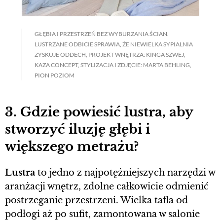
GŁĘBIA I PRZESTRZEŃ BEZ WYBURZANIA ŚCIAN.
LUSTRZANE ODBICIE SPRAWIA, ŻE NIEWIELKA SYPIALNIA
ZYSKUJE ODDECH, PROJEKT WNĘTRZA: KINGA SZWEJ,
KAZA CONCEPT, STYLIZACJA I ZDJĘCIE: MARTA BEHLING,
PION POZIOM
3. Gdzie powiesić lustra, aby
stworzyć iluzję głębi i
większego metrażu?
Lustra
to jedno z najpotężniejszych narzędzi w
aranżacji wnętrz, zdolne całkowicie odmienić
postrzeganie przestrzeni. Wielka tafla od
podłogi aż po sufit, zamontowana w salonie