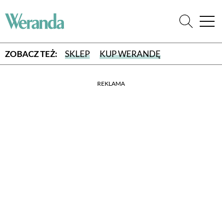
ZOBACZ TEŻ:
SKLEP
KUP WERANDĘ
REKLAMA
WYBIERZ TYP WYDANIA
WYDANIE DRUKOWANE
aktualny numer z dostawą do domu
E-WYDANIE PDF
przeglądaj bezpośrednio na Twoim komputerze lub urządzeniu
mobilnym