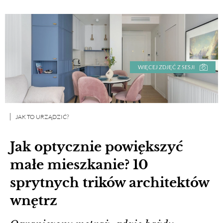
WIĘCEJ ZDJĘĆ Z SESJI
JAK TO URZĄDZIĆ?
Jak optycznie powiększyć
małe mieszkanie? 10
sprytnych trików architektów
wnętrz