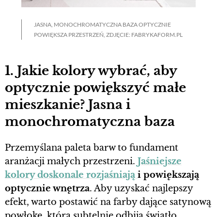
JASNA, MONOCHROMATYCZNA BAZA OPTYCZNIE
POWIĘKSZA PRZESTRZEŃ, ZDJĘCIE: FABRYKAFORM.PL
1. Jakie kolory wybrać, aby
optycznie powiększyć małe
mieszkanie? Jasna i
monochromatyczna baza
Przemyślana paleta barw to fundament
aranżacji małych przestrzeni.
Jaśniejsze
kolory doskonale rozjaśniają
i powiększają
optycznie wnętrza
. Aby uzyskać najlepszy
efekt, warto postawić na farby dające satynową
powłokę, która subtelnie odbija światło.