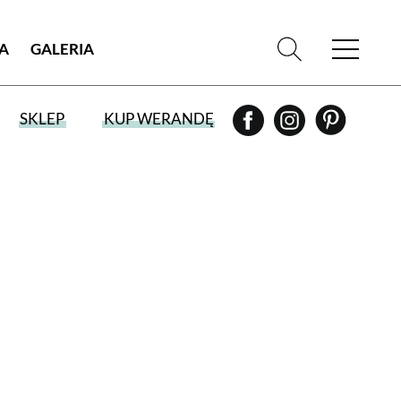
IA
GALERIA
SKLEP
KUP WERANDĘ
WYBIERZ TYP WYDANIA
WYDANIE DRUKOWANE
aktualny numer z dostawą do domu
E-WYDANIE PDF
przeglądaj bezpośrednio na Twoim
komputerze lub urządzeniu mobilnym