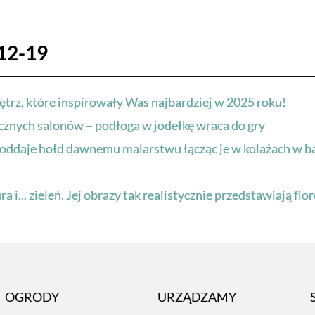
12-19
ętrz, które inspirowały Was najbardziej w 2025 roku!
ycznych salonów – podłoga w jodełkę wraca do gry
 oddaje hołd dawnemu malarstwu łącząc je w kolażach w 
i... zieleń. Jej obrazy tak realistycznie przedstawiają flo
OGRODY
URZĄDZAMY