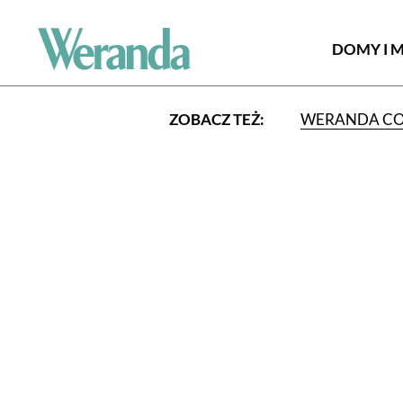
DOMY I 
ZOBACZ TEŻ:
WERANDA C