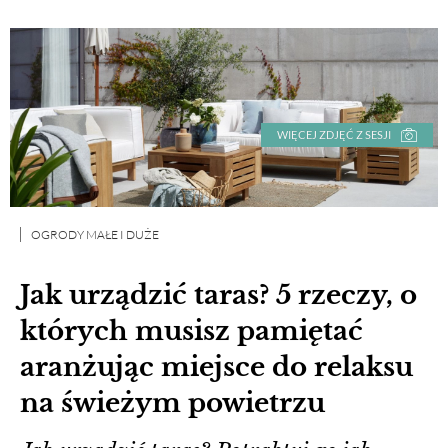
WIĘCEJ ZDJĘĆ Z SESJI
OGRODY MAŁE I DUŻE
Jak urządzić taras? 5 rzeczy, o
których musisz pamiętać
aranżując miejsce do relaksu
na świeżym powietrzu