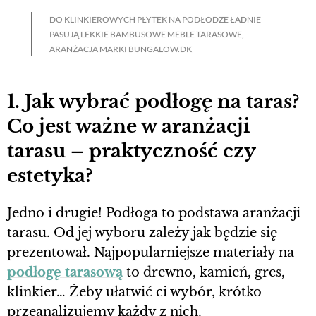
DO KLINKIEROWYCH PŁYTEK NA PODŁODZE ŁADNIE
PASUJĄ LEKKIE BAMBUSOWE MEBLE TARASOWE,
ARANŻACJA MARKI BUNGALOW.DK
1. Jak wybrać podłogę na taras?
Co jest ważne w aranżacji
tarasu – praktyczność czy
estetyka?
Jedno i drugie! Podłoga to podstawa aranżacji
tarasu. Od jej wyboru zależy jak będzie się
prezentował. Najpopularniejsze materiały na
podłogę tarasową
to drewno, kamień, gres,
klinkier… Żeby ułatwić ci wybór, krótko
przeanalizujemy każdy z nich.