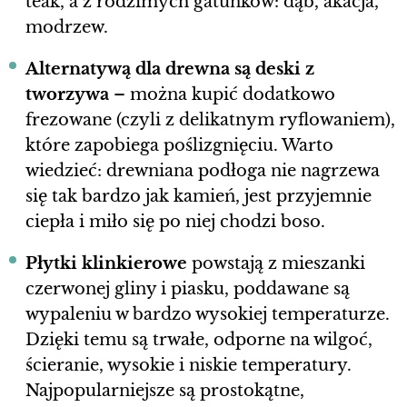
teak, a z rodzimych gatunków: dąb, akacja,
modrzew.
Alternatywą dla drewna są deski z
tworzywa
– można kupić dodatkowo
frezowane (czyli z delikatnym ryflowaniem),
które zapobiega poślizgnięciu. Warto
wiedzieć: drewniana podłoga nie nagrzewa
się tak bardzo jak kamień, jest przyjemnie
ciepła i miło się po niej chodzi boso.
Płytki klinkierowe
powstają z mieszanki
czerwonej gliny i piasku, poddawane są
wypaleniu w bardzo wysokiej temperaturze.
Dzięki temu są trwałe, odporne na wilgoć,
ścieranie, wysokie i niskie temperatury.
Najpopularniejsze są prostokątne,