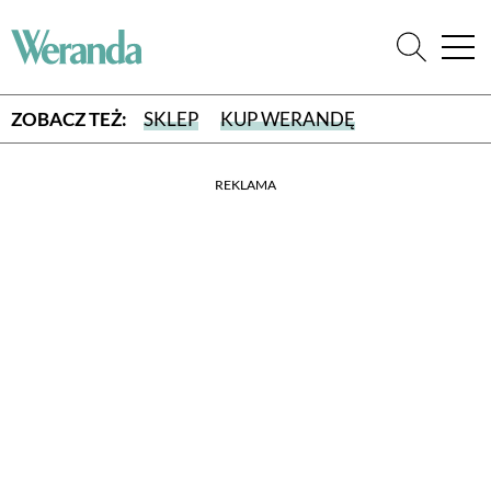
ZOBACZ TEŻ:
SKLEP
KUP WERANDĘ
REKLAMA
WYBIERZ TYP WYDANIA
WYDANIE DRUKOWANE
aktualny numer z dostawą do domu
E-WYDANIE PDF
przeglądaj bezpośrednio na Twoim komputerze lub urządzeniu
mobilnym