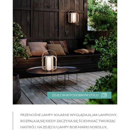
ZDJĘCIA W PODOBNYM STYLU
PRZENOŚNE LAMPY SOLARNE WYGLĄDAJĄ JAK LAMPIONY,
ROZPALAJĄ SIĘ KIEDY ZACZYNA SIĘ ŚCIEMNIAĆ TWORZĄC
NASTRÓJ. NA ZDJĘCIU LAMPY BOB MARKI NORDLUX,