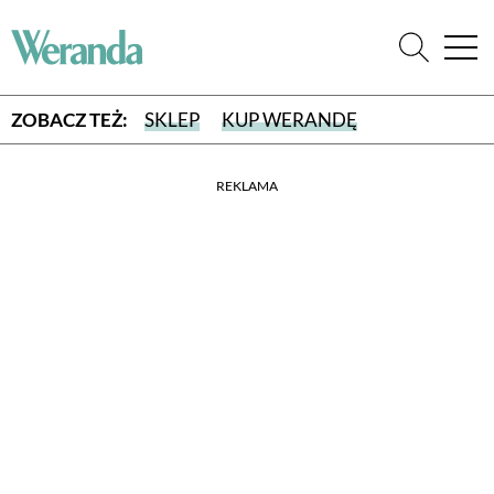
ZOBACZ TEŻ:
SKLEP
KUP WERANDĘ
REKLAMA
WYBIERZ TYP WYDANIA
WYDANIE DRUKOWANE
aktualny numer z dostawą do domu
E-WYDANIE PDF
przeglądaj bezpośrednio na Twoim komputerze lub urządzeniu
mobilnym