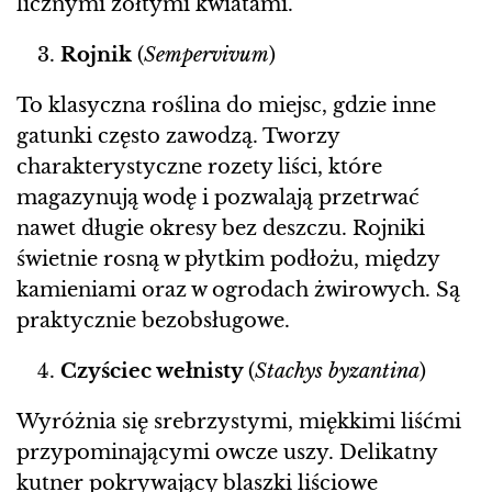
licznymi żółtymi kwiatami.
Rojnik
(
Sempervivum
)
To klasyczna roślina do miejsc, gdzie inne
gatunki często zawodzą. Tworzy
charakterystyczne rozety liści, które
magazynują wodę i pozwalają przetrwać
nawet długie okresy bez deszczu. Rojniki
świetnie rosną w płytkim podłożu, między
kamieniami oraz w ogrodach żwirowych. Są
praktycznie bezobsługowe.
Czyściec wełnisty
(
Stachys byzantina
)
Wyróżnia się srebrzystymi, miękkimi liśćmi
przypominającymi owcze uszy. Delikatny
kutner pokrywający blaszki liściowe