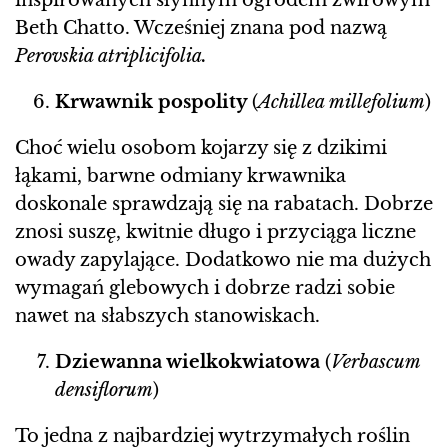
inspirowanych słynnym ogrodem żwirowym
Beth Chatto. Wcześniej znana pod nazwą
Perovskia atriplicifolia.
Krwawnik pospolity
(
Achillea millefolium
)
Choć wielu osobom kojarzy się z dzikimi
łąkami, barwne odmiany krwawnika
doskonale sprawdzają się na rabatach. Dobrze
znosi suszę, kwitnie długo i przyciąga liczne
owady zapylające. Dodatkowo nie ma dużych
wymagań glebowych i dobrze radzi sobie
nawet na słabszych stanowiskach.
Dziewanna wielkokwiatowa
(
Verbascum
densiflorum
)
To jedna z najbardziej wytrzymałych roślin