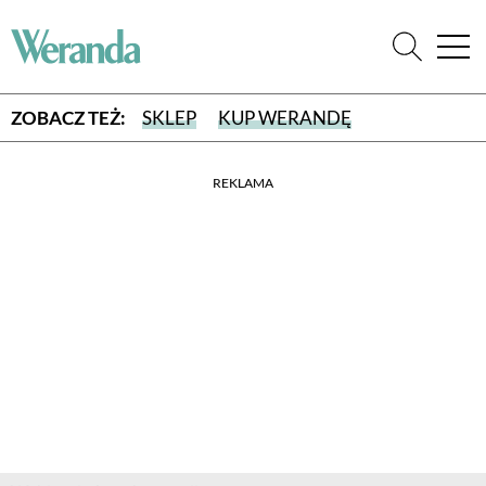
ZOBACZ TEŻ:
SKLEP
KUP WERANDĘ
REKLAMA
WYBIERZ TYP WYDANIA
WYDANIE DRUKOWANE
aktualny numer z dostawą do domu
E-WYDANIE PDF
przeglądaj bezpośrednio na Twoim komputerze lub urządzeniu
mobilnym