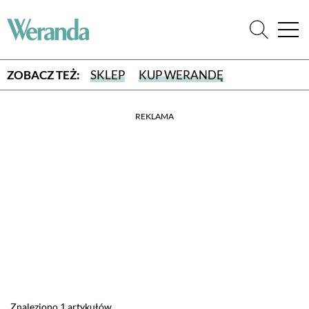
ZOBACZ TEŻ:
SKLEP
KUP WERANDĘ
REKLAMA
WYBIERZ TYP WYDANIA
WYDANIE DRUKOWANE
aktualny numer z dostawą do domu
E-WYDANIE PDF
przeglądaj bezpośrednio na Twoim komputerze lub urządzeniu
mobilnym
Znaleziono 1 artykułów