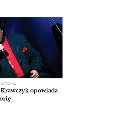
NI W DOMU
f Krawczyk opowiada
orię