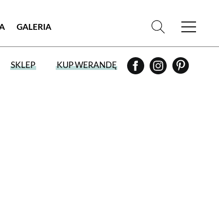
IA
GALERIA
SKLEP
KUP WERANDĘ
WYBIERZ TYP WYDANIA
WYDANIE DRUKOWANE
aktualny numer z dostawą do domu
E-WYDANIE PDF
przeglądaj bezpośrednio na Twoim
komputerze lub urządzeniu mobilnym