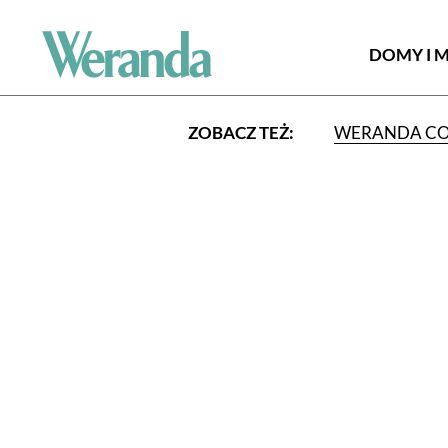
DOMY I 
ZOBACZ TEŻ:
WERANDA C