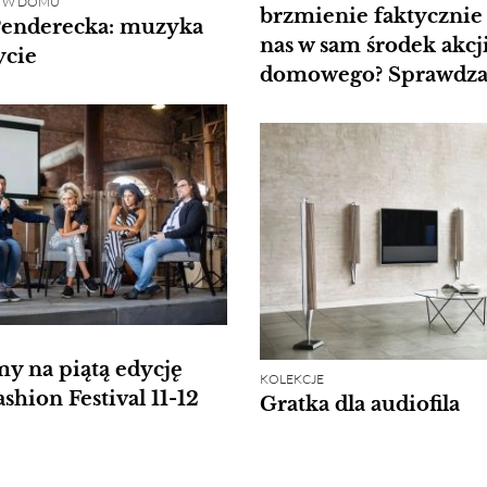
NI W DOMU
brzmienie faktycznie
Penderecka: muzyka
nas w sam środek akcj
ycie
domowego? Sprawdz
y na piątą edycję
KOLEKCJE
ashion Festival 11-12
Gratka dla audiofila