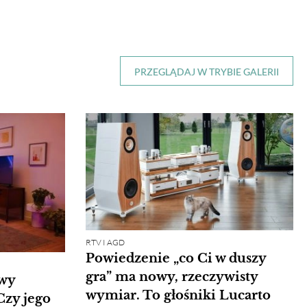
PRZEGLĄDAJ W TRYBIE GALERII
RTV I AGD
Powiedzenie „co Ci w duszy
gra” ma nowy, rzeczywisty
wy
wymiar. To głośniki Lucarto
Czy jego