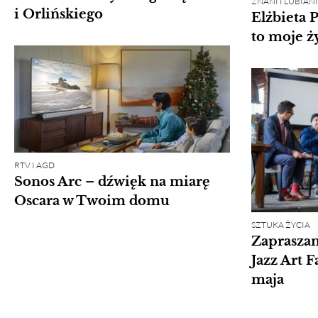
ZNANI I LUBIA
i Orlińskiego
Elżbieta 
to moje ż
RTV I AGD
Sonos Arc – dźwięk na miarę
Oscara w Twoim domu
SZTUKA ŻYCIA
Zapraszam
Jazz Art F
maja