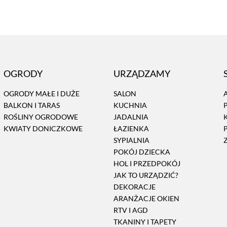
OGRODY
URZĄDZAMY
OGRODY MAŁE I DUŻE
SALON
BALKON I TARAS
KUCHNIA
ROŚLINY OGRODOWE
JADALNIA
KWIATY DONICZKOWE
ŁAZIENKA
SYPIALNIA
POKÓJ DZIECKA
HOL I PRZEDPOKÓJ
JAK TO URZĄDZIĆ?
DEKORACJE
ARANŻACJE OKIEN
RTV I AGD
TKANINY I TAPETY