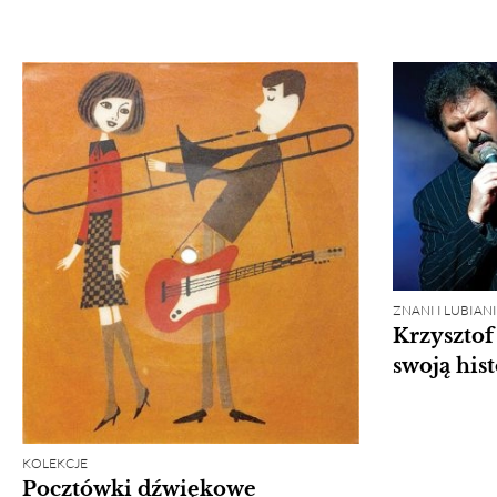
ZNANI I LUBIA
Krzyszto
swoją hist
KOLEKCJE
Pocztówki dźwiękowe