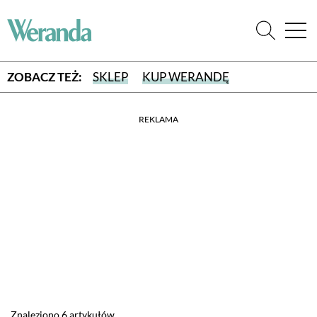
ZOBACZ TEŻ:
SKLEP
KUP WERANDĘ
REKLAMA
WYBIERZ TYP WYDANIA
WYDANIE DRUKOWANE
aktualny numer z dostawą do domu
E-WYDANIE PDF
przeglądaj bezpośrednio na Twoim komputerze lub urządzeniu
mobilnym
Znaleziono 6 artykułów