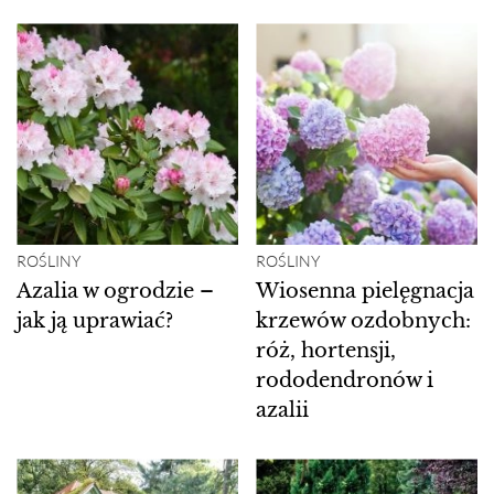
ROŚLINY
ROŚLINY
Azalia w ogrodzie –
Wiosenna pielęgnacja
jak ją uprawiać?
krzewów ozdobnych:
róż, hortensji,
rododendronów i
azalii