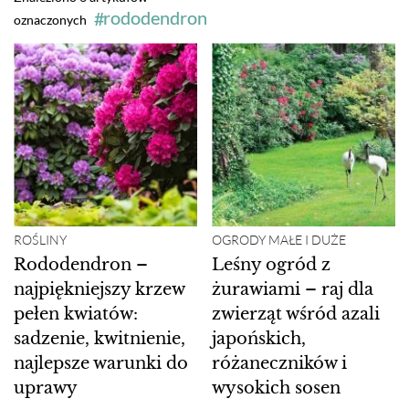
rododendron
oznaczonych
ROŚLINY
OGRODY MAŁE I DUŻE
Rododendron –
Leśny ogród z
najpiękniejszy krzew
żurawiami – raj dla
pełen kwiatów:
zwierząt wśród azali
sadzenie, kwitnienie,
japońskich,
najlepsze warunki do
różaneczników i
uprawy
wysokich sosen