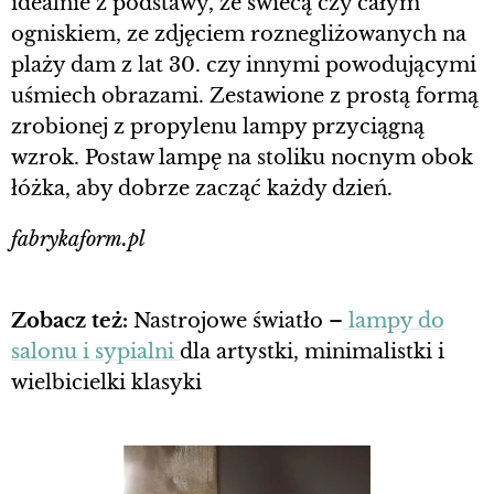
idealnie z podstawy, ze świecą czy całym
ogniskiem, ze zdjęciem roznegliżowanych na
plaży dam z lat 30. czy innymi powodującymi
uśmiech obrazami. Zestawione z prostą formą
zrobionej z propylenu lampy przyciągną
wzrok. Postaw lampę na stoliku nocnym obok
łóżka, aby dobrze zacząć każdy dzień.
fabrykaform.pl
Zobacz też:
Nastrojowe światło –
lampy do
salonu i sypialni
dla artystki, minimalistki i
wielbicielki klasyki