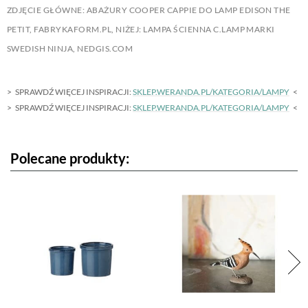
ZDJĘCIE GŁÓWNE: ABAŻURY COOPER CAPPIE DO LAMP EDISON THE
PETIT, FABRYKAFORM.PL, NIŻEJ: LAMPA ŚCIENNA C.LAMP MARKI
SWEDISH NINJA, NEDGIS.COM
SPRAWDŹ WIĘCEJ INSPIRACJI:
SKLEP.WERANDA.PL/KATEGORIA/LAMPY
SPRAWDŹ WIĘCEJ INSPIRACJI:
SKLEP.WERANDA.PL/KATEGORIA/LAMPY
Polecane produkty: