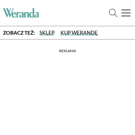
ZOBACZ TEŻ:
SKLEP
KUP WERANDĘ
REKLAMA
WYBIERZ TYP WYDANIA
WYDANIE DRUKOWANE
aktualny numer z dostawą do domu
E-WYDANIE PDF
przeglądaj bezpośrednio na Twoim komputerze lub urządzeniu
mobilnym