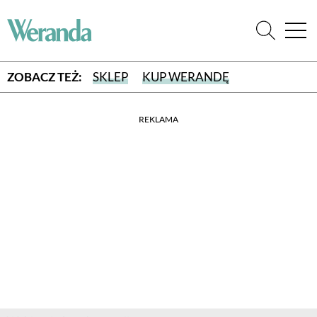
ZOBACZ TEŻ:
SKLEP
KUP WERANDĘ
REKLAMA
WYBIERZ TYP WYDANIA
WYDANIE DRUKOWANE
aktualny numer z dostawą do domu
E-WYDANIE PDF
przeglądaj bezpośrednio na Twoim komputerze lub urządzeniu
mobilnym