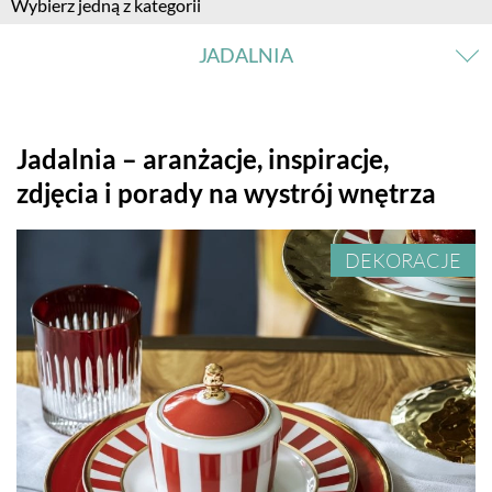
Wybierz jedną z kategorii
JADALNIA
SALON
Jadalnia – aranżacje, inspiracje,
zdjęcia i porady na wystrój wnętrza
KUCHNIA
DEKORACJE
JADALNIA
ŁAZIENKA
SYPIALNIA
POKÓJ DZIECKA