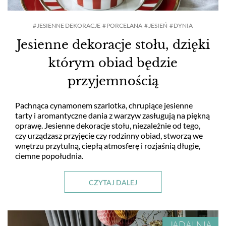
HOL I PRZEDPOKÓJ
JESIENNE DEKORACJE
PORCELANA
JESIEŃ
DYNIA
Jesienne dekoracje stołu, dzięki
JAK TO URZĄDZIĆ?
którym obiad będzie
przyjemnością
DEKORACJE
Pachnąca cynamonem szarlotka, chrupiące jesienne
tarty i aromantyczne dania z warzyw zasługują na piękną
ARANŻACJE OKIEN
oprawę. Jesienne dekoracje stołu, niezależnie od tego,
czy urządzasz przyjęcie czy rodzinny obiad, stworzą we
wnętrzu przytulną, ciepłą atmosferę i rozjaśnią długie,
RTV I AGD
ciemne popołudnia.
TKANINY I TAPETY
CZYTAJ DALEJ
JADALNIA